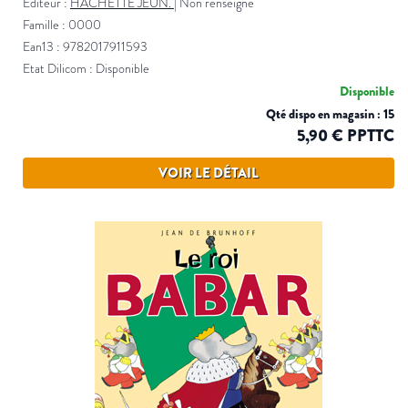
Éditeur :
HACHETTE JEUN.
|
Non renseigné
Famille : 0000
Ean13 : 9782017911593
Etat Dilicom : Disponible
Disponible
Qté dispo en magasin : 15
5,90 € PPTTC
VOIR LE DÉTAIL