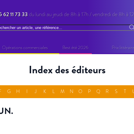
5 62 11 73 33
du lundi au jeudi de 8h à 17h / vendredi de 8h à 1
chercher
R
Opérations commerciales
Best été 2026
Prix littérair
Index des éditeurs
F
G
H
I
J
K
L
M
N
O
P
Q
R
S
T
EUN.