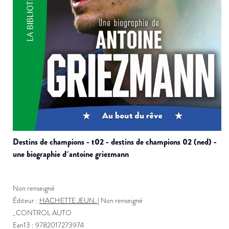
destins de champions - t02 - destins de champions 02 (ned) -
une biographie d´antoine griezmann
Non renseigné
Éditeur :
HACHETTE JEUN.
|
Non renseigné
_CONTROL AUTO
Ean13 : 9782017273974