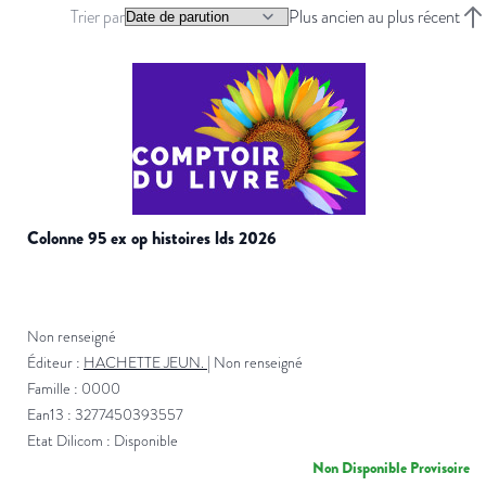
Trier par
Plus ancien au plus récent
Trie
colonne 95 ex op histoires lds 2026
Non renseigné
Éditeur :
HACHETTE JEUN.
|
Non renseigné
Famille : 0000
Ean13 : 3277450393557
Etat Dilicom : Disponible
Non Disponible Provisoire