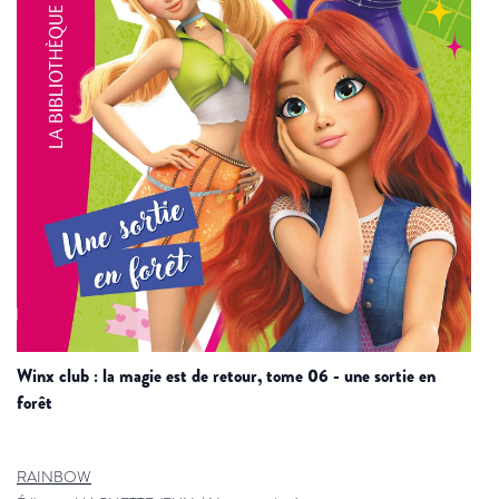
winx club : la magie est de retour, tome 06 - une sortie en
forêt
RAINBOW