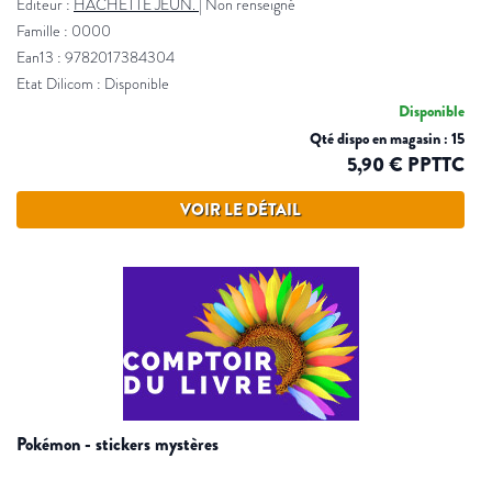
Éditeur :
HACHETTE JEUN.
|
Non renseigné
Famille : 0000
Ean13 : 9782017384304
Etat Dilicom : Disponible
Disponible
Qté dispo en magasin : 15
5,90 € PPTTC
VOIR LE DÉTAIL
pokémon - stickers mystères