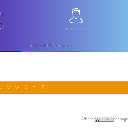
2h
Mon compte
Mon compte
echercher
es
Top20 HEBDO Romans
U
V
W
X
Y
Z
Afficher
par page