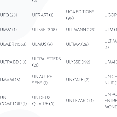
(2)
UGA EDITIONS
UFO (23)
UFR ART (1)
UGOP 
(99)
UIMM (1)
ULISSE (308)
ULLMANN (123)
ULM (1
ULTIM
ULMER (1063)
ULMUS (9)
ULTIMA (28)
(1)
ULTRALETTERS
ULTRA BD (10)
ULYSSE (192)
UMAI (
(21)
UN AUTRE
UN CH
UMAMI (6)
UN CAFE (2)
SENS (1)
NUIT (
UN P
UN
UN DEUX
UN LEZARD (1)
ENTRE
COMPTOIR (1)
QUATRE (3)
MONDE