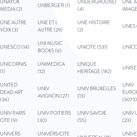
UNAYOK
UNDERGROUND
UNE 
UNBERGER (1)
MEDIA (2)
(4)
IMAGE
UNE AUTRE
UNE ET L
UNE HISTOIRE
UNES 
VOIX (3)
AUTRE (29)
(2)
UNI MUSIC
UNESCO (14)
UNICITE (531)
UNICO
BOOKS (6)
UNICORNIS
UNIMEDICA
UNIQUE
UNISET
(1)
(12)
HERITAGE (182)
UNITED
UNIV
UNIV
UNIV BRUXELLES
DEAD ART
EURO
AVIGNON (27)
(13)
(36)
(3073)
UNIV PARIS
UNIV POITIERS
UNIV SAVOIE
UNIV
CITE (9)
(30)
(55)
(23)
UNIVERS
UNIVERS/CITE
UNIVE