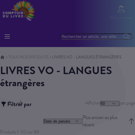
Allez au contenu
Mon com
Mon compte
Basculer la navigation
Rechercher
Reche
TOUS NOS PRODUITS
LIVRES VO - LANGUES ÉTRANGÈRES
LIVRES VO - LANGUES
étrangères
Page
1
Filtrer par
2
Afficher
par page
Vous lisez actuellement la page
Page
Page
Suivant
Plus ancien au plus
récent
Trie
Produits
1
-
50
sur
88