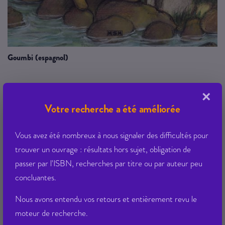
goumbi (espagnol)
×
SALES GEMMA
Votre recherche a été améliorée
Éditeur :
MSM
|
31/01/2005
Famille : 0000
Vous avez été nombreux à nous signaler des difficultés pour
Ean13 : 9782911515989
trouver un ouvrage : résultats hors sujet, obligation de
Etat Dilicom : Arret Commercial
passer par l'ISBN, recherches par titre ou par auteur peu
Disponible
Qté dispo en magasin : 4
concluantes.
14,00 € PPTTC
Nous avons entendu vos retours et entièrement revu le
VOIR LE DÉTAIL
moteur de recherche.