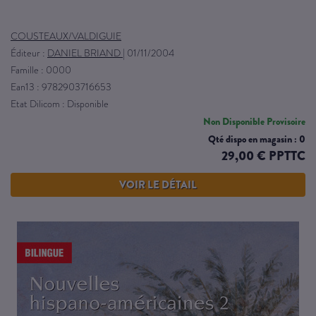
COUSTEAUX/VALDIGUIE
Éditeur :
DANIEL BRIAND
|
01/11/2004
Famille : 0000
Ean13 : 9782903716653
Etat Dilicom : Disponible
Non Disponible Provisoire
Qté dispo en magasin : 0
29,00 € PPTTC
VOIR LE DÉTAIL