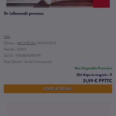
gv (allemand) provence
XXX
Éditeur :
MICHELIN
|
06/05/2013
Famille : 0000
Ean13 : 9783834289391
Etat Dilicom : Arret Commercial
Non Disponible Provisoire
Qté dispo en magasin : 0
21,99 € PPTTC
VOIR LE DÉTAIL