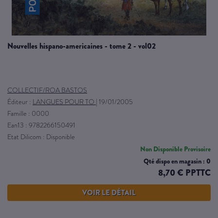
nouvelles hispano-americaines - tome 2 - vol02
COLLECTIF/ROA BASTOS
Éditeur :
LANGUES POUR TO
|
19/01/2005
Famille : 0000
Ean13 : 9782266150491
Etat Dilicom : Disponible
Non Disponible Provisoire
Qté dispo en magasin : 0
8,70 € PPTTC
VOIR LE DÉTAIL