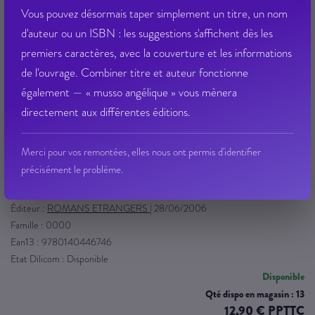
Vous pouvez désormais taper simplement un titre, un nom
d'auteur ou un ISBN : les suggestions s'affichent dès les
premiers caractères, avec la couverture et les informations
de l'ouvrage. Combiner titre et auteur fonctionne
également — « musso angélique » vous mènera
directement aux différentes éditions.
letters of vincent van gogh (the)
Merci pour vos remontées, elles nous ont permis d'identifier
précisément le problème.
VAN GOGH VINCENT
Éditeur :
ROMANS ETRANGERS
|
28/06/2006
Famille : 0000
Ean13 : 9780140446746
Etat Dilicom : Disponible
Disponible
Qté dispo en magasin : 13
12,90 € PPTTC