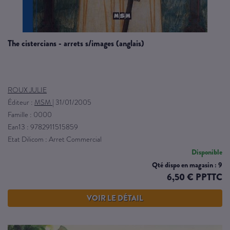
the cistercians - arrets s/images (anglais)
ROUX JULIE
Éditeur :
MSM
|
31/01/2005
Famille : 0000
Ean13 : 9782911515859
Etat Dilicom : Arret Commercial
Disponible
Qté dispo en magasin : 9
6,50 € PPTTC
VOIR LE DÉTAIL