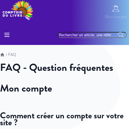
Allez au contenu
Mon com
Mon compte
Basculer la navigation
Rechercher
Reche
FAQ
FAQ - Question fréquentes
Mon compte
Comment créer un compte sur votre
site ?