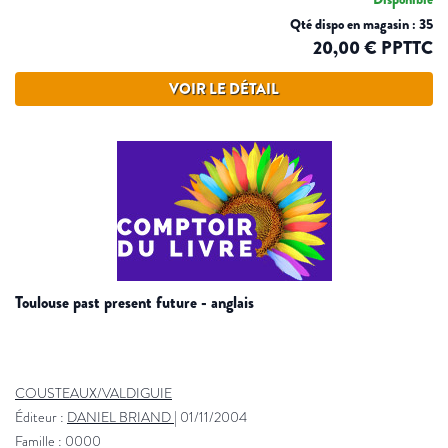
Qté dispo en magasin : 35
20,00 € PPTTC
VOIR LE DÉTAIL
toulouse past present future - anglais
COUSTEAUX/VALDIGUIE
Éditeur :
DANIEL BRIAND
|
01/11/2004
Famille : 0000