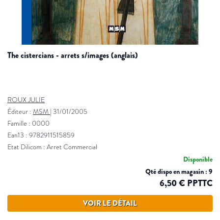
the cistercians - arrets s/images (anglais)
ROUX JULIE
Éditeur :
MSM
|
31/01/2005
Famille : 0000
Ean13 : 9782911515859
Etat Dilicom : Arret Commercial
Disponible
Qté dispo en magasin : 9
6,50 € PPTTC
VOIR LE DÉTAIL