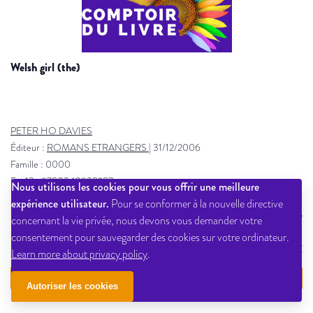
welsh girl (the)
PETER HO DAVIES
Éditeur :
ROMANS ETRANGERS
|
31/12/2006
Famille : 0000
Ean13 : 9780340938287
Nous utilisons les cookies pour vous offrir une meilleure
Etat Dilicom : Disponible
expérience utilisateur.
Pour se conformer à la nouvelle directive
Non Disponible Provisoire
concernant la vie privée, nous devons vous demander votre
Qté dispo en magasin : 0
consentement pour sauvegarder des cookies sur votre ordinateur.
12,90 € PPTTC
Learn more about privacy policy
.
VOIR LE DÉTAIL
Autoriser les cookies