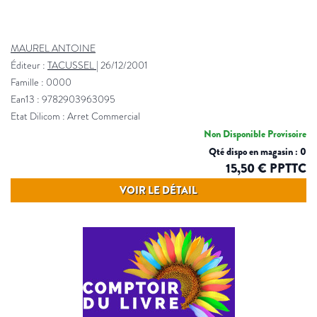
MAUREL ANTOINE
Éditeur :
TACUSSEL
|
26/12/2001
Famille : 0000
Ean13 : 9782903963095
Etat Dilicom : Arret Commercial
Non Disponible Provisoire
Qté dispo en magasin : 0
15,50 € PPTTC
VOIR LE DÉTAIL