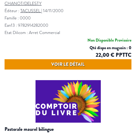
CHANOT/DELESTY
Éditeur :
TACUSSEL
|
14/11/2000
Famille : 0000
Ean13 : 9782914282000
Etat Dilicom : Arret Commercial
Non Disponible Provisoire
Qté dispo en magasin : 0
22,00 € PPTTC
VOIR LE DÉTAIL
pastorale maurel bilingue