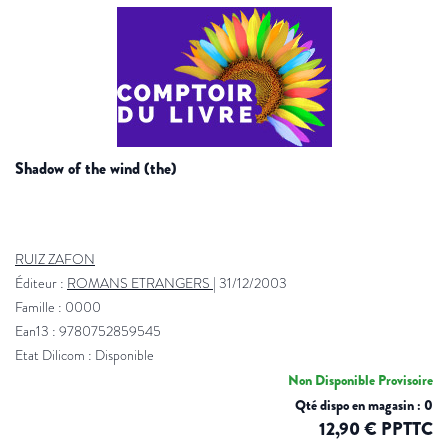
shadow of the wind (the)
RUIZ ZAFON
Éditeur :
ROMANS ETRANGERS
|
31/12/2003
Famille : 0000
Ean13 : 9780752859545
Etat Dilicom : Disponible
Non Disponible Provisoire
Qté dispo en magasin : 0
12,90 € PPTTC