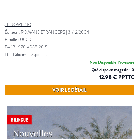
J.K.ROWLING
Éditeur :
ROMANS ETRANGERS
|
31/12/2004
Famille : 0000
Ean13 : 9781408812815
Etat Dilicom : Disponible
Non Disponible Provisoire
Qté dispo en magasin : 0
12,90 € PPTTC
VOIR LE DÉTAIL