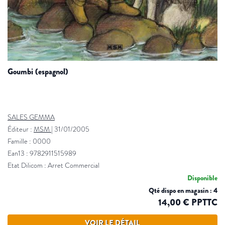
goumbi (espagnol)
SALES GEMMA
Éditeur :
MSM
|
31/01/2005
Famille : 0000
Ean13 : 9782911515989
Etat Dilicom : Arret Commercial
Disponible
Qté dispo en magasin : 4
14,00 € PPTTC
VOIR LE DÉTAIL