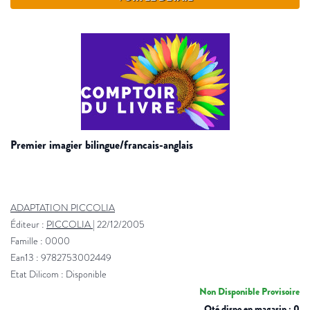
premier imagier bilingue/francais-anglais
ADAPTATION PICCOLIA
Éditeur :
PICCOLIA
|
22/12/2005
Famille : 0000
Ean13 : 9782753002449
Etat Dilicom : Disponible
Non Disponible Provisoire
Qté dispo en magasin : 0