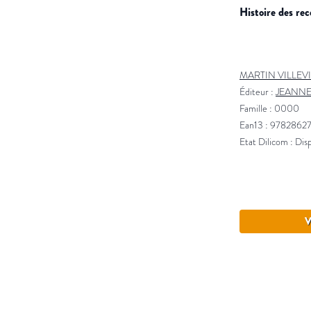
histoire des r
MARTIN VILLEV
Éditeur :
JEANNE
Famille : 0000
Ean13 : 9782862
Etat Dilicom : Dis
V