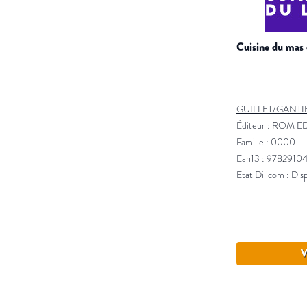
cuisine du mas
GUILLET/GANTI
Éditeur :
ROM ED
Famille : 0000
Ean13 : 9782910
Etat Dilicom : Dis
V