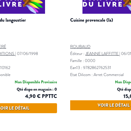
 du langoustier
cuisine provencale (la)
ERÉ
ROUBAUD
ITIONS
|
07/06/1998
Éditeur :
JEANNE LAFFITTE
|
06/0
Famille : 0000
410162
Ean13 : 9782862762531
ponible
Etat Dilicom : Arret Commercial
Non Disponible Provisoire
Non Dispo
Qté dispo en magasin : 0
Qté disp
4,90 € PPTTC
15
VOIR LE DÉTAIL
OIR LE DÉTAIL