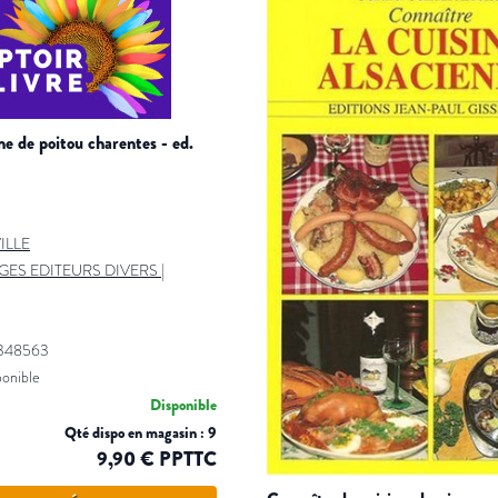
ILLE
ES EDITEURS DIVERS
|
4348563
ponible
Disponible
Qté dispo en magasin : 9
9,90 € PPTTC