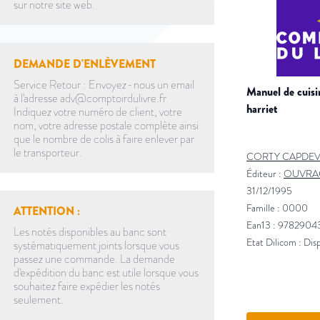
sur notre site web.
DEMANDE D'ENLÈVEMENT
Service Retour : Envoyez-nous un email
manuel de cuisine de poitou charentes - ed.
à l'adresse adv@comptoirdulivre.fr
harriet
Indiquez votre numéro de client, votre
nom, votre adresse postale complète ainsi
que le nombre de colis à faire enlever par
le transporteur.
CORTY CAPDEV
Éditeur :
OUVRAG
31/12/1995
Famille : 0000
ATTENTION :
Ean13 : 978290
Les notés disponibles au banc sont
Etat Dilicom : Dis
systématiquement joints lorsque vous
passez une commande. La demande
d'expédition du banc est utile lorsque vous
souhaitez faire expédier les notés
seulement.