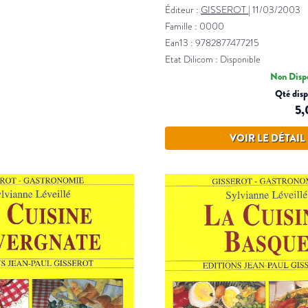
Éditeur :
GISSEROT
|
11/03/2003
Famille : 0000
Ean13 : 9782877477215
Etat Dilicom : Disponible
Non Dispo
Qté disp
5,
VOIR LE DÉTAIL