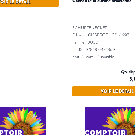
connaître la cuisine alsacienne
OIR LE DÉTAIL
SCHUFFENECKER
Éditeur :
GISSEROT
|
13/11/1997
Famille : 0000
Ean13 : 9782877472869
Etat Dilicom : Disponible
Qté disp
5,
VOIR LE DÉTAIL