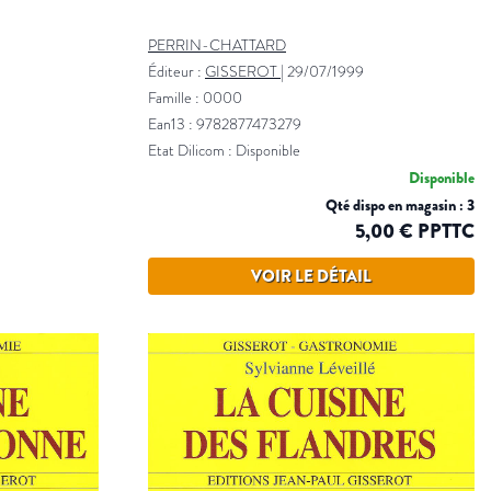
PERRIN-CHATTARD
Éditeur :
GISSEROT
|
29/07/1999
Famille : 0000
Ean13 : 9782877473279
Etat Dilicom : Disponible
Disponible
Qté dispo en magasin : 3
5,00 € PPTTC
VOIR LE DÉTAIL