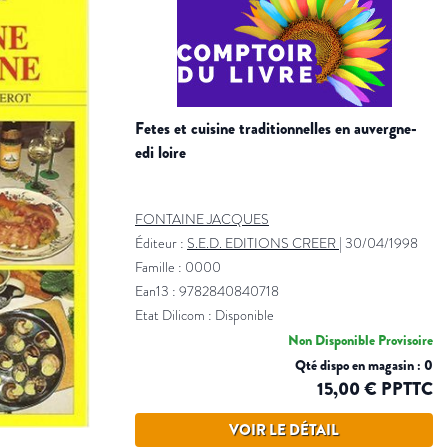
fetes et cuisine traditionnelles en auvergne-
edi loire
FONTAINE JACQUES
Éditeur :
S.E.D. EDITIONS CREER
|
30/04/1998
Famille : 0000
Ean13 : 9782840840718
Etat Dilicom : Disponible
Non Disponible Provisoire
Qté dispo en magasin : 0
15,00 € PPTTC
VOIR LE DÉTAIL