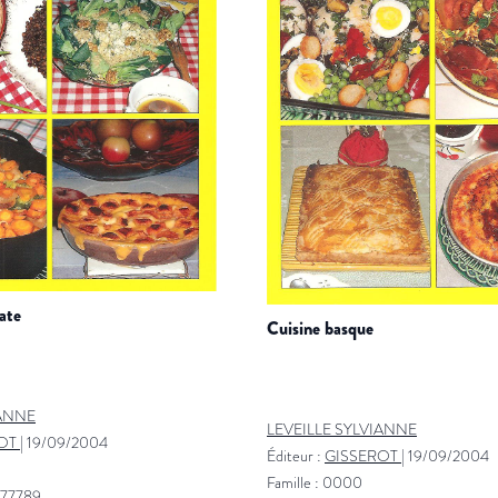
nate
cuisine basque
IANNE
LEVEILLE SYLVIANNE
OT
|
19/09/2004
Éditeur :
GISSEROT
|
19/09/2004
Famille : 0000
477789