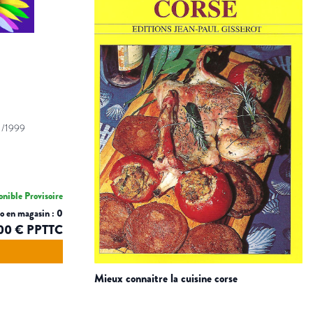
1/1999
nible Provisoire
o en magasin : 0
,00 € PPTTC
mieux connaitre la cuisine corse