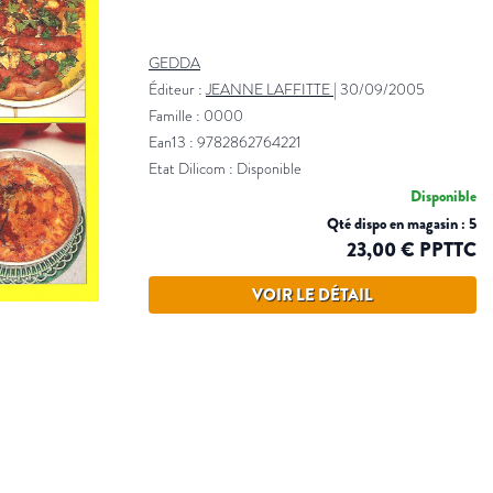
GEDDA
Éditeur :
JEANNE LAFFITTE
|
30/09/2005
Famille : 0000
Ean13 : 9782862764221
Etat Dilicom : Disponible
Disponible
Qté dispo en magasin : 5
23,00 € PPTTC
VOIR LE DÉTAIL