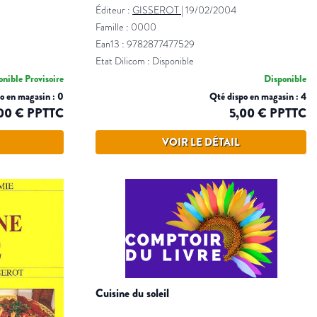
Éditeur :
GISSEROT
|
19/02/2004
Famille : 0000
Ean13 : 9782877477529
Etat Dilicom : Disponible
nible Provisoire
Disponible
o en magasin : 0
Qté dispo en magasin : 4
00 € PPTTC
5,00 € PPTTC
VOIR LE DÉTAIL
cuisine du soleil