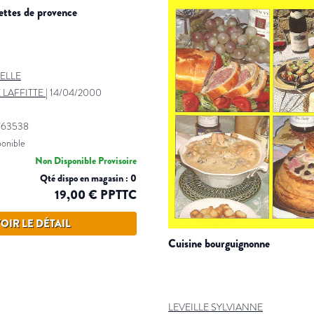
ecettes de provence
IELLE
 LAFFITTE
|
14/04/2000
763538
ponible
Non Disponible Provisoire
Qté dispo en magasin : 0
19,00 € PPTTC
OIR LE DÉTAIL
cuisine bourguignonne
LEVEILLE SYLVIANNE