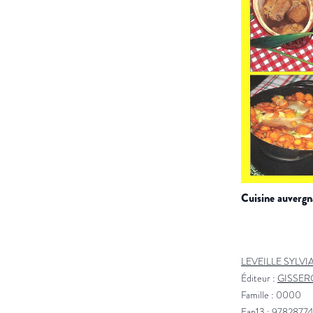
cuisine auverg
LEVEILLE SYLV
Éditeur :
GISSER
Famille : 0000
Ean13 : 9782877