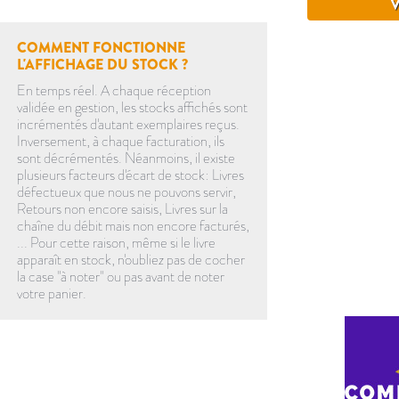
V
COMMENT FONCTIONNE
L'AFFICHAGE DU STOCK ?
En temps réel. A chaque réception
validée en gestion, les stocks affichés sont
incrémentés d'autant exemplaires reçus.
Inversement, à chaque facturation, ils
sont décrémentés. Néanmoins, il existe
plusieurs facteurs d'écart de stock: Livres
défectueux que nous ne pouvons servir,
Retours non encore saisis, Livres sur la
chaîne du débit mais non encore facturés,
... Pour cette raison, même si le livre
apparaît en stock, n'oubliez pas de cocher
la case "à noter" ou pas avant de noter
votre panier.