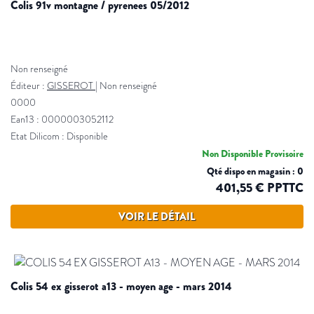
colis 91v montagne / pyrenees 05/2012
Non renseigné
Éditeur :
GISSEROT
|
Non renseigné
0000
Ean13 : 0000003052112
Etat Dilicom : Disponible
Non Disponible Provisoire
Qté dispo en magasin : 0
401,55 € PPTTC
VOIR LE DÉTAIL
colis 54 ex gisserot a13 - moyen age - mars 2014