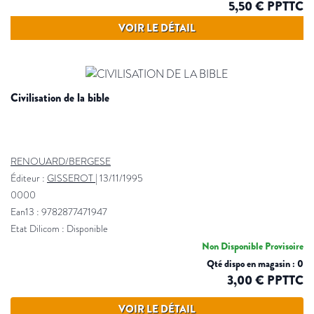
5,50 € PPTTC
VOIR LE DÉTAIL
civilisation de la bible
RENOUARD/BERGESE
Éditeur :
GISSEROT
|
13/11/1995
0000
Ean13 : 9782877471947
Etat Dilicom : Disponible
Non Disponible Provisoire
Qté dispo en magasin : 0
3,00 € PPTTC
VOIR LE DÉTAIL