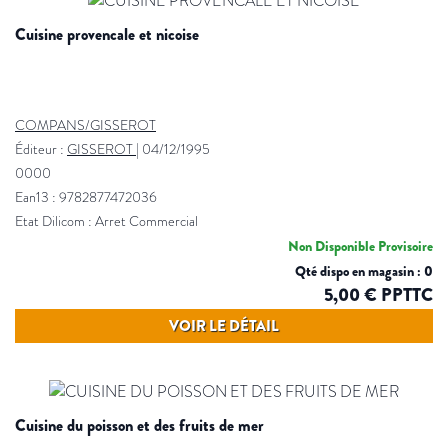
cuisine provencale et nicoise
COMPANS/GISSEROT
Éditeur :
GISSEROT
|
04/12/1995
0000
Ean13 : 9782877472036
Etat Dilicom : Arret Commercial
Non Disponible Provisoire
Qté dispo en magasin : 0
5,00 € PPTTC
VOIR LE DÉTAIL
cuisine du poisson et des fruits de mer