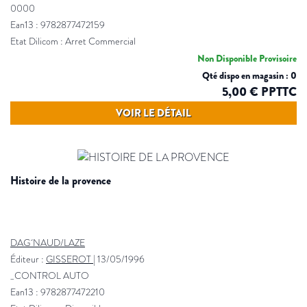
0000
Ean13 : 9782877472159
Etat Dilicom : Arret Commercial
Non Disponible Provisoire
Qté dispo en magasin : 0
5,00 € PPTTC
VOIR LE DÉTAIL
histoire de la provence
DAG´NAUD/LAZE
Éditeur :
GISSEROT
|
13/05/1996
_CONTROL AUTO
Ean13 : 9782877472210