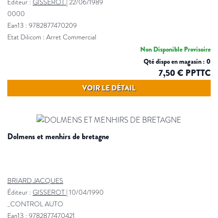
Éditeur :
GISSEROT
|
22/06/1989
0000
Ean13 : 9782877470209
Etat Dilicom : Arret Commercial
Non Disponible Provisoire
Qté dispo en magasin : 0
7,50 € PPTTC
VOIR LE DÉTAIL
dolmens et menhirs de bretagne
BRIARD JACQUES
Éditeur :
GISSEROT
|
10/04/1990
_CONTROL AUTO
Ean13 : 9782877470421