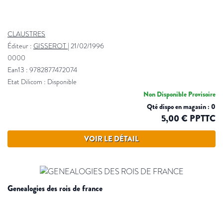
CLAUSTRES
Éditeur :
GISSEROT
|
21/02/1996
0000
Ean13 : 9782877472074
Etat Dilicom : Disponible
Non Disponible Provisoire
Qté dispo en magasin : 0
5,00 € PPTTC
VOIR LE DÉTAIL
genealogies des rois de france