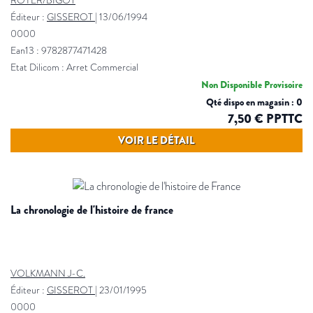
ROYER/BIGOT
Éditeur :
GISSEROT
|
13/06/1994
0000
Ean13 : 9782877471428
Etat Dilicom : Arret Commercial
Non Disponible Provisoire
Qté dispo en magasin : 0
7,50 € PPTTC
VOIR LE DÉTAIL
la chronologie de l'histoire de france
VOLKMANN J-C.
Éditeur :
GISSEROT
|
23/01/1995
0000