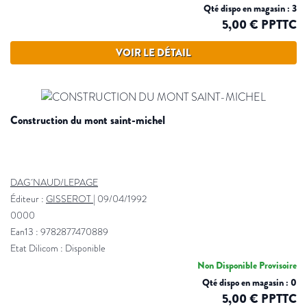
Qté dispo en magasin : 3
5,00 € PPTTC
VOIR LE DÉTAIL
construction du mont saint-michel
DAG´NAUD/LEPAGE
Éditeur :
GISSEROT
|
09/04/1992
0000
Ean13 : 9782877470889
Etat Dilicom : Disponible
Non Disponible Provisoire
Qté dispo en magasin : 0
5,00 € PPTTC