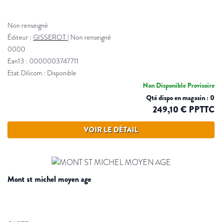
Non renseigné
Éditeur :
GISSEROT
|
Non renseigné
0000
Ean13 : 0000003747711
Etat Dilicom : Disponible
Non Disponible Provisoire
Qté dispo en magasin : 0
249,10 € PPTTC
VOIR LE DÉTAIL
mont st michel moyen age