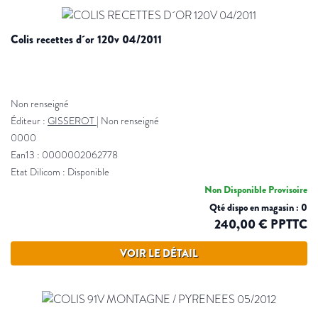
colis recettes d´or 120v 04/2011
Non renseigné
Éditeur :
GISSEROT
|
Non renseigné
0000
Ean13 : 0000002062778
Etat Dilicom : Disponible
Non Disponible Provisoire
Qté dispo en magasin : 0
240,00 € PPTTC
VOIR LE DÉTAIL