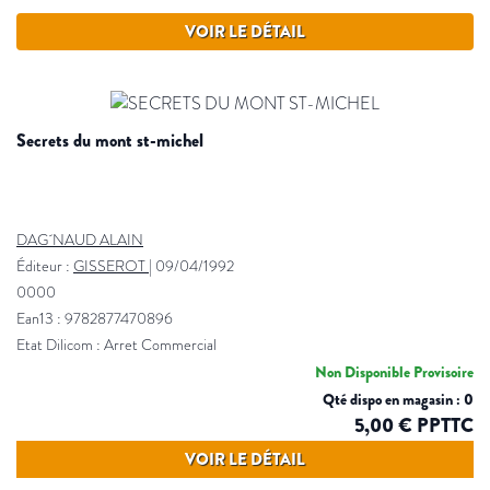
VOIR LE DÉTAIL
secrets du mont st-michel
DAG´NAUD ALAIN
Éditeur :
GISSEROT
|
09/04/1992
0000
Ean13 : 9782877470896
Etat Dilicom : Arret Commercial
Non Disponible Provisoire
Qté dispo en magasin : 0
5,00 € PPTTC
VOIR LE DÉTAIL