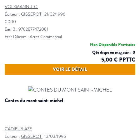
VOLKMANN J-C.
Éditeur :
GISSEROT
|
21/02/1996
0000
Ean13 : 9782877472081
Etat Dilicom : Arret Commercial
Non Disponible Provisoire
Qté dispo en magasin : 0
5,00 € PPTTC
VOIR LE DÉTAIL
contes du mont saint-michel
CADIEU/LAZE
Éditeur :
GISSEROT
|
13/03/1996