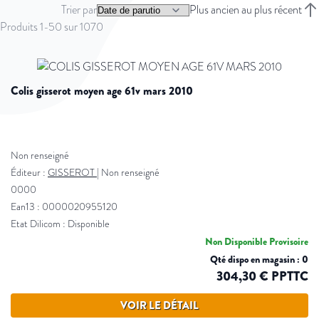
Trier par
Plus ancien au plus récent
Trie
Produits
1
-
50
sur
1070
colis gisserot moyen age 61v mars 2010
Non renseigné
Éditeur :
GISSEROT
|
Non renseigné
0000
Ean13 : 0000020955120
Etat Dilicom : Disponible
Non Disponible Provisoire
Qté dispo en magasin : 0
304,30 € PPTTC
VOIR LE DÉTAIL