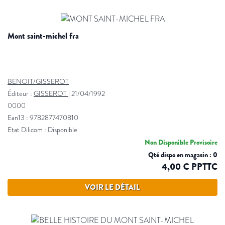
mont saint-michel fra
BENOIT/GISSEROT
Éditeur :
GISSEROT
|
21/04/1992
0000
Ean13 : 9782877470810
Etat Dilicom : Disponible
Non Disponible Provisoire
Qté dispo en magasin : 0
4,00 € PPTTC
VOIR LE DÉTAIL