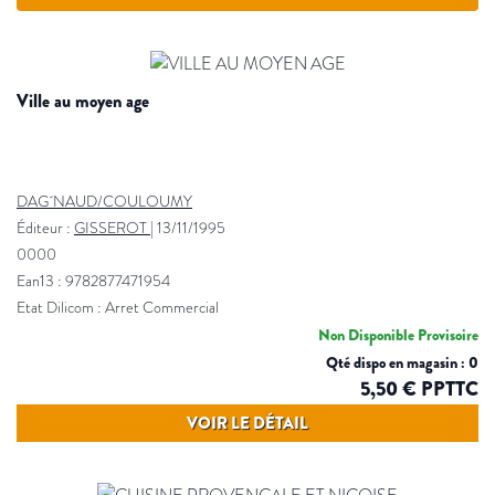
ville au moyen age
DAG´NAUD/COULOUMY
Éditeur :
GISSEROT
|
13/11/1995
0000
Ean13 : 9782877471954
Etat Dilicom : Arret Commercial
Non Disponible Provisoire
Qté dispo en magasin : 0
5,50 € PPTTC
VOIR LE DÉTAIL