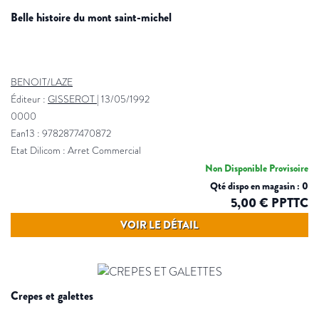
belle histoire du mont saint-michel
BENOIT/LAZE
Éditeur :
GISSEROT
|
13/05/1992
0000
Ean13 : 9782877470872
Etat Dilicom : Arret Commercial
Non Disponible Provisoire
Qté dispo en magasin : 0
5,00 € PPTTC
VOIR LE DÉTAIL
crepes et galettes