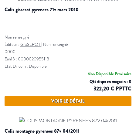
colis gisserot pyrenees 71v mars 2010
Non renseigné
Éditeur :
GISSEROT
|
Non renseigné
0000
Ean13 : 0000020955113
Etat Dilicom : Disponible
Non Disponible Provisoire
Qté dispo en magasin : 0
322,20 € PPTTC
VOIR LE DÉTAIL
colis montagne pyrenees 87v 04/2011