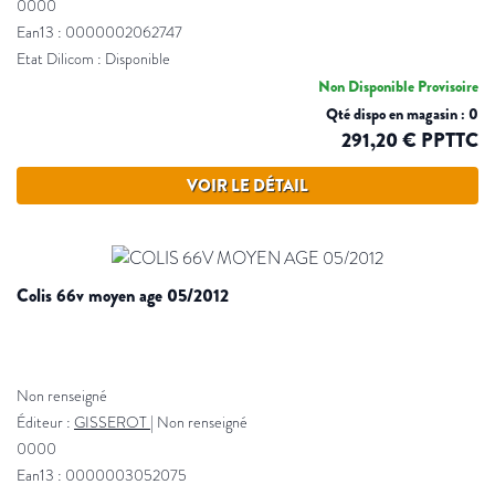
0000
Ean13 : 0000002062747
Etat Dilicom : Disponible
Non Disponible Provisoire
Qté dispo en magasin : 0
291,20 € PPTTC
VOIR LE DÉTAIL
colis 66v moyen age 05/2012
Non renseigné
Éditeur :
GISSEROT
|
Non renseigné
0000
Ean13 : 0000003052075