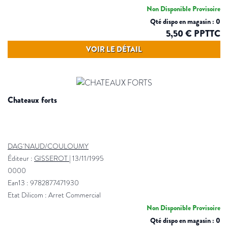
Non Disponible Provisoire
Qté dispo en magasin : 0
5,50 € PPTTC
VOIR LE DÉTAIL
chateaux forts
DAG´NAUD/COULOUMY
Éditeur :
GISSEROT
|
13/11/1995
0000
Ean13 : 9782877471930
Etat Dilicom : Arret Commercial
Non Disponible Provisoire
Qté dispo en magasin : 0