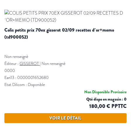
colis petits prix 70ex gisserot 02/09 recettes d´or+memo
(td900052)
Non renseigné
Éditeur :
GISSEROT
|
Non renseigné
0000
Ean13 : 0000001652680
Etat Dilicom : Disponible
Non Disponible Provisoire
Qté dispo en magasin : 0
180,00 € PPTTC
VOIR LE DÉTAIL