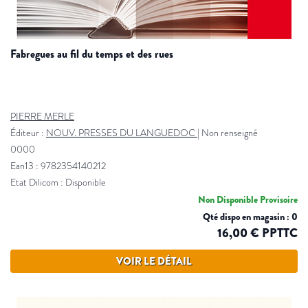
fabregues au fil du temps et des rues
PIERRE MERLE
Éditeur :
NOUV. PRESSES DU LANGUEDOC
|
Non renseigné
0000
Ean13 : 9782354140212
Etat Dilicom : Disponible
Non Disponible Provisoire
Qté dispo en magasin : 0
16,00 € PPTTC
VOIR LE DÉTAIL