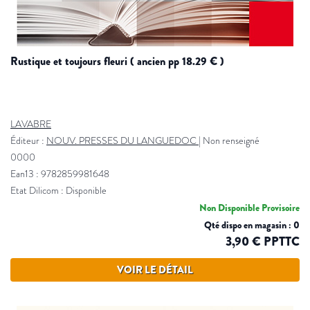
rustique et toujours fleuri ( ancien pp 18.29 € )
LAVABRE
Éditeur :
NOUV. PRESSES DU LANGUEDOC
|
Non renseigné
0000
Ean13 : 9782859981648
Etat Dilicom : Disponible
Non Disponible Provisoire
Qté dispo en magasin : 0
3,90 € PPTTC
VOIR LE DÉTAIL