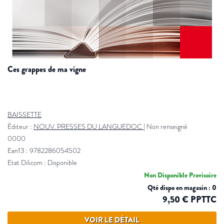
ces grappes de ma vigne
BAISSETTE
Éditeur :
NOUV. PRESSES DU LANGUEDOC
|
Non renseigné
0000
Ean13 : 9782286054502
Etat Dilicom : Disponible
Non Disponible Provisoire
Qté dispo en magasin : 0
9,50 € PPTTC
VOIR LE DÉTAIL