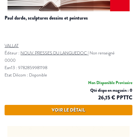
paul darde, sculptures dessins et peintures
VALLAT
Éditeur :
NOUV. PRESSES DU LANGUEDOC
|
Non renseigné
0000
Ean13 : 9782859981198
Etat Dilicom : Disponible
Non Disponible Provisoire
Qté dispo en magasin : 0
26,15 € PPTTC
VOIR LE DÉTAIL