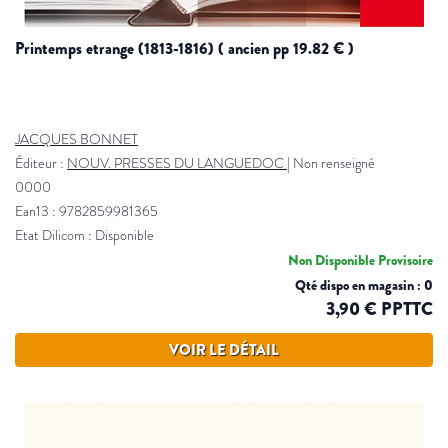
printemps etrange (1813-1816) ( ancien pp 19.82 € )
JACQUES BONNET
Éditeur :
NOUV. PRESSES DU LANGUEDOC
|
Non renseigné
0000
Ean13 : 9782859981365
Etat Dilicom : Disponible
Non Disponible Provisoire
Qté dispo en magasin : 0
3,90 € PPTTC
VOIR LE DÉTAIL