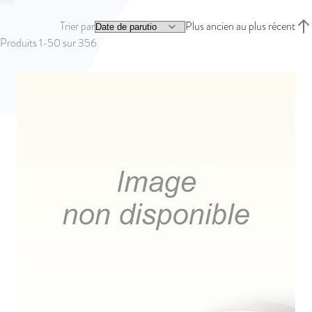
Vous lisez actuellement la page
Page
Page
Page
Page
Page
Suivant
Trier par
Plus ancien au plus récent
Trie
Produits
1
-
50
sur
356