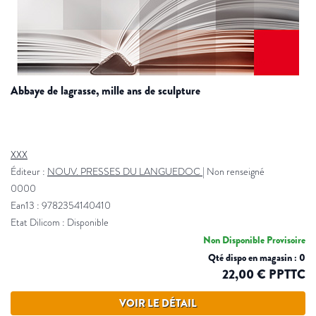
abbaye de lagrasse, mille ans de sculpture
XXX
Éditeur :
NOUV. PRESSES DU LANGUEDOC
|
Non renseigné
0000
Ean13 : 9782354140410
Etat Dilicom : Disponible
Non Disponible Provisoire
Qté dispo en magasin : 0
22,00 € PPTTC
VOIR LE DÉTAIL