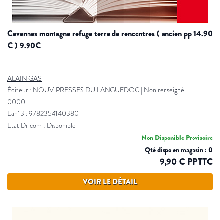
cevennes montagne refuge terre de rencontres ( ancien pp 14.90
€ ) 9.90€
ALAIN GAS
Éditeur :
NOUV. PRESSES DU LANGUEDOC
|
Non renseigné
0000
Ean13 : 9782354140380
Etat Dilicom : Disponible
Non Disponible Provisoire
Qté dispo en magasin : 0
9,90 € PPTTC
VOIR LE DÉTAIL