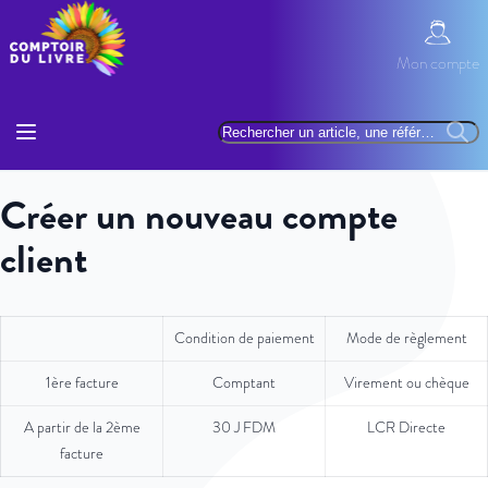
Allez au contenu
Mon com
Mon compte
Basculer la navigation
Rechercher
Reche
Créer un nouveau compte
client
Condition de paiement
Mode de règlement
1ère facture
Comptant
Virement ou chèque
A partir de la 2ème
30 J FDM
LCR Directe
facture