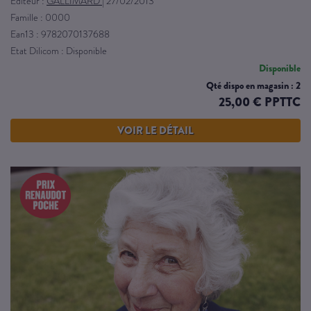
Éditeur :
GALLIMARD
|
27/02/2013
Famille : 0000
Ean13 : 9782070137688
Etat Dilicom : Disponible
Disponible
Qté dispo en magasin : 2
25,00 € PPTTC
VOIR LE DÉTAIL