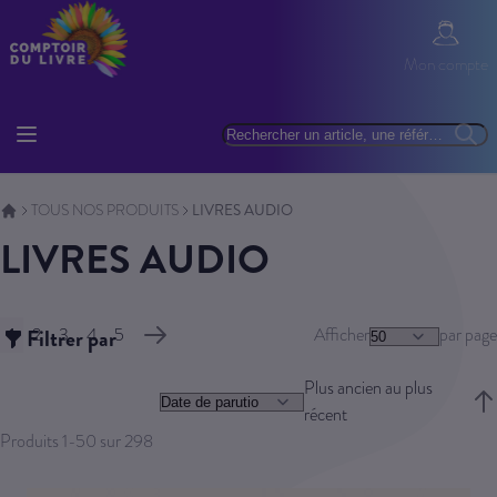
Allez au contenu
Mon com
Mon compte
Basculer la navigation
Rechercher
Reche
TOUS NOS PRODUITS
LIVRES AUDIO
LIVRES AUDIO
Page
1
Filtrer par
2
3
4
5
Afficher
par page
Vous lisez actuellement la page
Page
Page
Page
Page
Page
Suivant
Plus ancien au plus
récent
Trie
Produits
1
-
50
sur
298