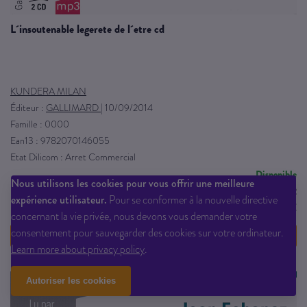
l´insoutenable legerete de l´etre cd
KUNDERA MILAN
Éditeur :
GALLIMARD
|
10/09/2014
Famille : 0000
Ean13 : 9782070146055
Etat Dilicom : Arret Commercial
Disponible
Nous utilisons les cookies pour vous offrir une meilleure
Qté dispo en magasin : 2
expérience utilisateur.
Pour se conformer à la nouvelle directive
24,90 € PPTTC
concernant la vie privée, nous devons vous demander votre
consentement pour sauvegarder des cookies sur votre ordinateur.
VOIR LE DÉTAIL
Learn more about privacy policy
.
Autoriser les cookies