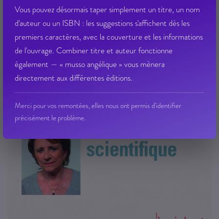
Vous pouvez désormais taper simplement un titre, un nom
Qté dispo en magasin : 2
d'auteur ou un ISBN : les suggestions s'affichent dès les
27,40 € PPTTC
premiers caractères, avec la couverture et les informations
VOIR LE DÉTAIL
de l'ouvrage. Combiner titre et auteur fonctionne
également — « musso angélique » vous mènera
directement aux différentes éditions.
Merci pour vos remontées, elles nous ont permis d'identifier
précisément le problème.