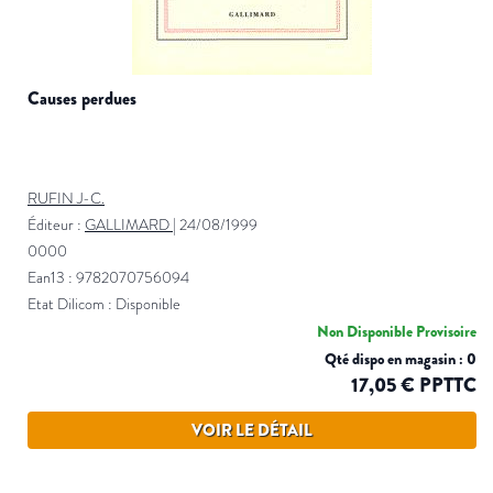
causes perdues
RUFIN J-C.
Éditeur :
GALLIMARD
|
24/08/1999
0000
Ean13 : 9782070756094
Etat Dilicom : Disponible
Non Disponible Provisoire
Qté dispo en magasin : 0
17,05 € PPTTC
VOIR LE DÉTAIL