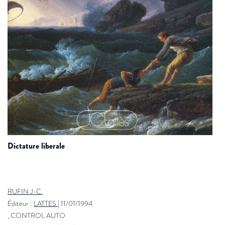
dictature liberale
RUFIN J-C.
Éditeur :
LATTES
|
11/01/1994
_CONTROL AUTO