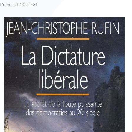
Produits
1
-
50
sur
81