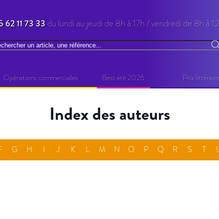
5 62 11 73 33
du lundi au jeudi de 8h à 17h / vendredi de 8h à 1
chercher
R
Opérations commerciales
Best été 2026
Prix littérair
Index des auteurs
F
G
H
I
J
K
L
M
N
O
P
Q
R
S
T