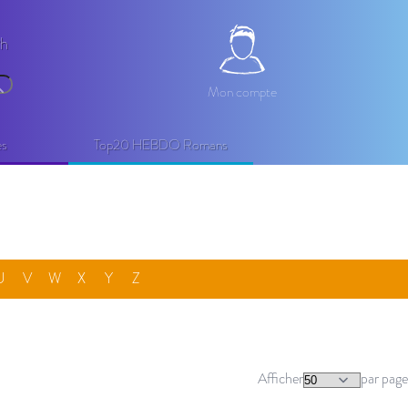
2h
Mon compte
Mon compte
echercher
es
Top20 HEBDO Romans
U
V
W
X
Y
Z
Afficher
par page