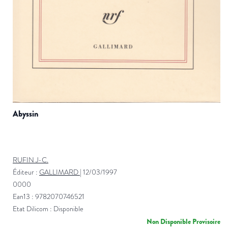
abyssin
RUFIN J-C.
Éditeur :
GALLIMARD
|
12/03/1997
0000
Ean13 : 9782070746521
Etat Dilicom : Disponible
Non Disponible Provisoire