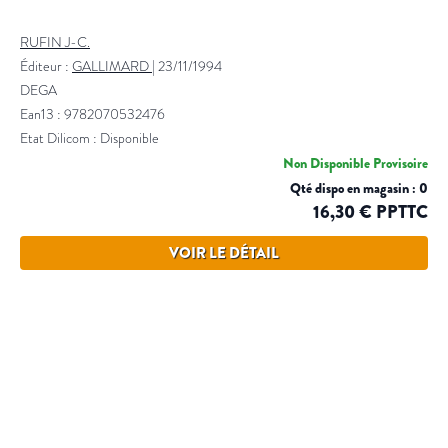
RUFIN J-C.
Éditeur :
GALLIMARD
|
23/11/1994
DEGA
Ean13 : 9782070532476
Etat Dilicom : Disponible
Non Disponible Provisoire
Qté dispo en magasin : 0
16,30 € PPTTC
VOIR LE DÉTAIL