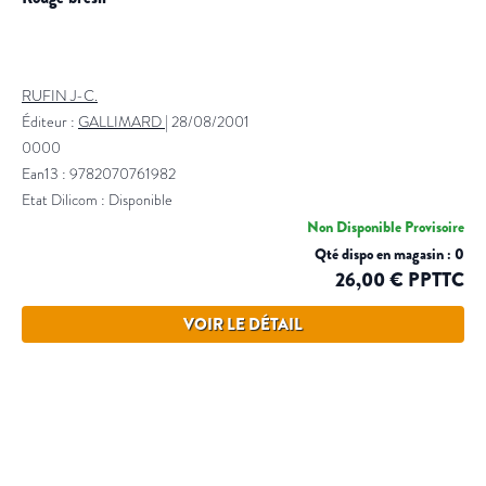
RUFIN J-C.
Éditeur :
GALLIMARD
|
28/08/2001
0000
Ean13 : 9782070761982
Etat Dilicom : Disponible
Non Disponible Provisoire
Qté dispo en magasin : 0
26,00 € PPTTC
VOIR LE DÉTAIL