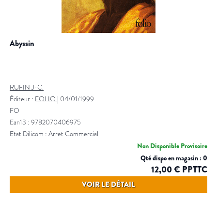
abyssin
RUFIN J-C.
Éditeur :
FOLIO
|
04/01/1999
FO
Ean13 : 9782070406975
Etat Dilicom : Arret Commercial
Non Disponible Provisoire
Qté dispo en magasin : 0
12,00 € PPTTC
VOIR LE DÉTAIL