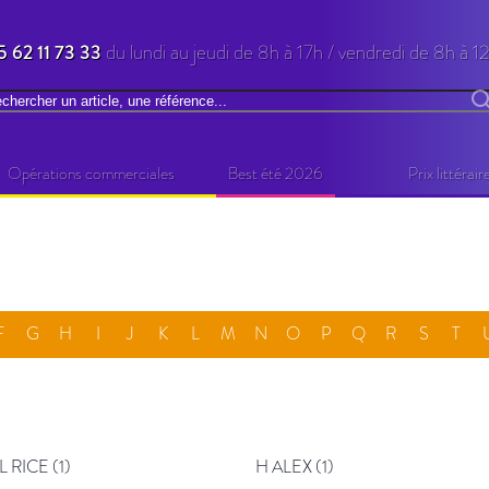
5 62 11 73 33
du lundi au jeudi de 8h à 17h / vendredi de 8h à 1
chercher
R
Opérations commerciales
Best été 2026
Prix littérair
F
G
H
I
J
K
L
M
N
O
P
Q
R
S
T
 RICE (1)
H ALEX (1)