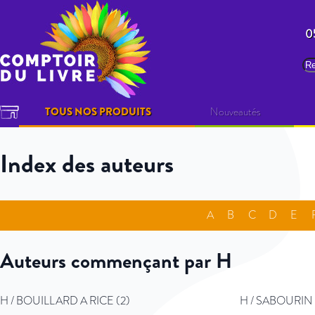
Allez au contenu
0
Re
TOUS NOS PRODUITS
Nouveautés
Index des auteurs
A
B
C
D
E
Auteurs commençant par H
H / BOUILLARD A RICE (2)
H / SABOURIN L