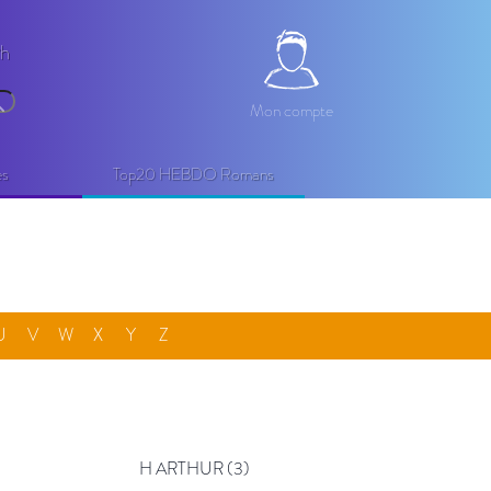
2h
Mon compte
Mon compte
echercher
es
Top20 HEBDO Romans
U
V
W
X
Y
Z
H ARTHUR (3)