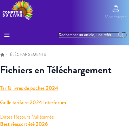
Allez au contenu
Mon com
Mon compte
Basculer la navigation
Rechercher
Reche
TÉLÉCHARGEMENTS
Fichiers en Téléchargement
Tarifs livres de poches 2024
Grille tarifaire 2024 Interforum
Dates Retours Millésimés
Best réassort été 2026