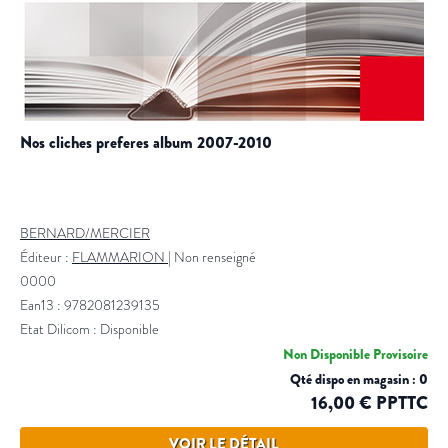
nos cliches preferes album 2007-2010
BERNARD/MERCIER
Éditeur :
FLAMMARION
|
Non renseigné
0000
Ean13 : 9782081239135
Etat Dilicom : Disponible
Non Disponible Provisoire
Qté dispo en magasin : 0
16,00 € PPTTC
VOIR LE DÉTAIL