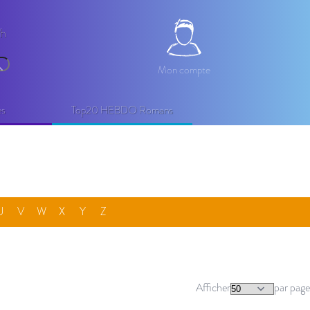
2h
Mon compte
Mon compte
echercher
es
Top20 HEBDO Romans
U
V
W
X
Y
Z
Afficher
par page