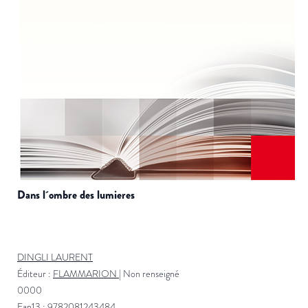
dans l´ombre des lumieres
DINGLI LAURENT
Éditeur :
FLAMMARION
|
Non renseigné
0000
Ean13 : 9782081243484