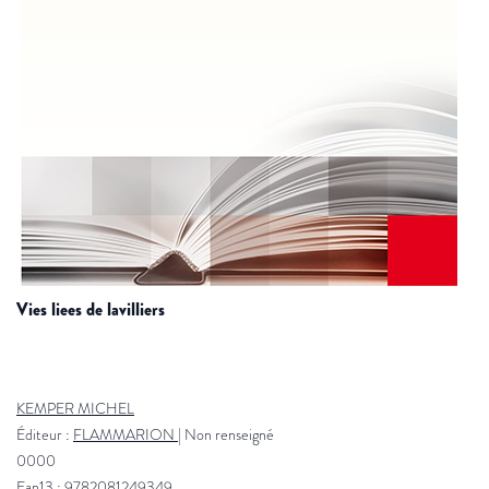
vies liees de lavilliers
KEMPER MICHEL
Éditeur :
FLAMMARION
|
Non renseigné
0000
Ean13 : 9782081249349