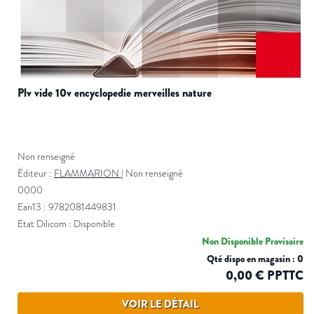
plv vide 10v encyclopedie merveilles nature
Non renseigné
Éditeur :
FLAMMARION
|
Non renseigné
0000
Ean13 : 9782081449831
Etat Dilicom : Disponible
Non Disponible Provisoire
Qté dispo en magasin : 0
0,00 € PPTTC
VOIR LE DÉTAIL