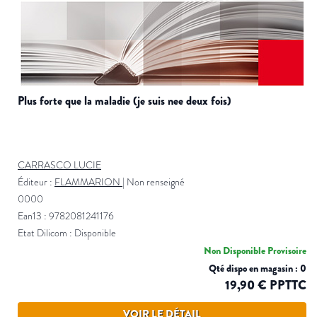
plus forte que la maladie (je suis nee deux fois)
CARRASCO LUCIE
Éditeur :
FLAMMARION
|
Non renseigné
0000
Ean13 : 9782081241176
Etat Dilicom : Disponible
Non Disponible Provisoire
Qté dispo en magasin : 0
19,90 € PPTTC
VOIR LE DÉTAIL