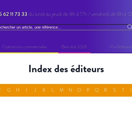
5 62 11 73 33
du lundi au jeudi de 8h à 17h / vendredi de 8h à 1
chercher
R
Opérations commerciales
Best été 2026
Prix littérair
Index des éditeurs
F
G
H
I
J
K
L
M
N
O
P
Q
R
S
T
N