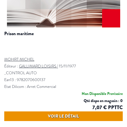
prison maritime
MOHRT MICHEL
Éditeur :
GALLIMARD LOISIRS
|
15/11/1977
_CONTROL AUTO
Ean13 : 9782070600137
Etat Dilicom : Arret Commercial
Non Disponible Provisoire
Qté dispo en magasin : 0
7,07 € PPTTC
VOIR LE DÉTAIL