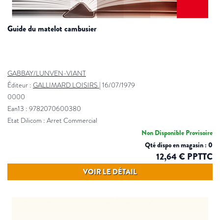
guide du matelot cambusier
GABBAY/LUNVEN-VIANT
Éditeur :
GALLIMARD LOISIRS
|
16/07/1979
0000
Ean13 : 9782070600380
Etat Dilicom : Arret Commercial
Non Disponible Provisoire
Qté dispo en magasin : 0
12,64 € PPTTC
VOIR LE DÉTAIL