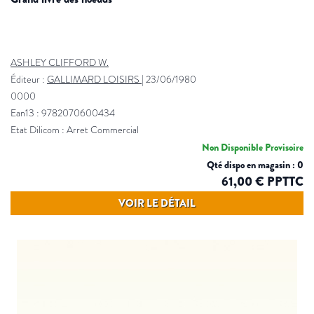
ASHLEY CLIFFORD W.
Éditeur :
GALLIMARD LOISIRS
|
23/06/1980
0000
Ean13 : 9782070600434
Etat Dilicom : Arret Commercial
Non Disponible Provisoire
Qté dispo en magasin : 0
61,00 € PPTTC
VOIR LE DÉTAIL