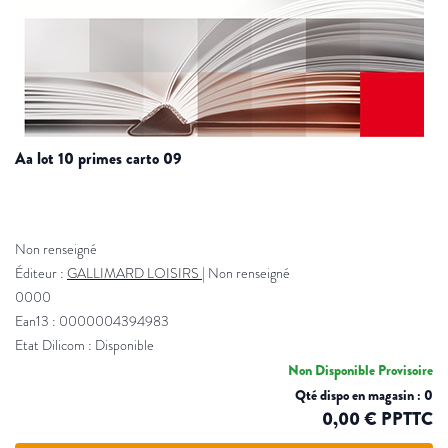
aa lot 10 primes carto 09
Non renseigné
Éditeur :
GALLIMARD LOISIRS
|
Non renseigné
0000
Ean13 : 0000004394983
Etat Dilicom : Disponible
Non Disponible Provisoire
Qté dispo en magasin : 0
0,00 € PPTTC