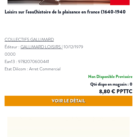
loisirs sur l'eau(histoire de la plaisance en france (1640-1940
COLLECTIFS GALLIMARD
Éditeur :
GALLIMARD LOISIRS
|
10/12/1979
0000
Ean13 : 9782070600441
Etat Dilicom : Arret Commercial
Non Disponible Provisoire
Qté dispo en magasin : 0
8,80 € PPTTC
VOIR LE DÉTAIL