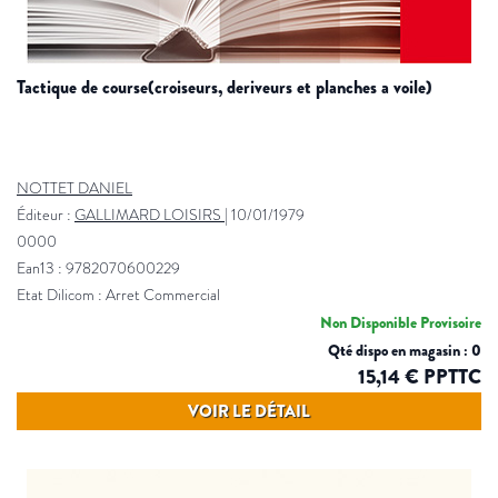
tactique de course(croiseurs, deriveurs et planches a voile)
NOTTET DANIEL
Éditeur :
GALLIMARD LOISIRS
|
10/01/1979
0000
Ean13 : 9782070600229
Etat Dilicom : Arret Commercial
Non Disponible Provisoire
Qté dispo en magasin : 0
15,14 € PPTTC
VOIR LE DÉTAIL