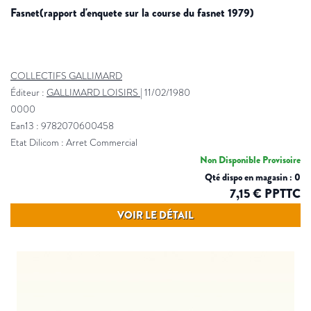
fasnet(rapport d'enquete sur la course du fasnet 1979)
COLLECTIFS GALLIMARD
Éditeur :
GALLIMARD LOISIRS
|
11/02/1980
0000
Ean13 : 9782070600458
Etat Dilicom : Arret Commercial
Non Disponible Provisoire
Qté dispo en magasin : 0
7,15 € PPTTC
VOIR LE DÉTAIL