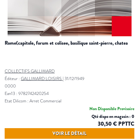
rome(capitole, forum et colisee, basilique saint-pierre, chatea
COLLECTIFS GALLIMARD
Éditeur :
GALLIMARD LOISIRS
|
31/12/1949
0000
Ean13 : 9782742420254
Etat Dilicom : Arret Commercial
Non Disponible Provisoire
Qté dispo en magasin : 0
30,50 € PPTTC
VOIR LE DÉTAIL