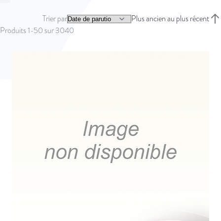
Vous lisez actuellement la page
Page
Page
Page
Page
Page
Suivant
Trier par
Plus ancien au plus récent
Trie
Produits
1
-
50
sur
3040