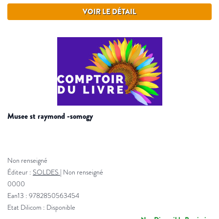
VOIR LE DÉTAIL
musee st raymond -somogy
Non renseigné
Éditeur :
SOLDES
|
Non renseigné
0000
Ean13 : 9782850563454
Etat Dilicom : Disponible