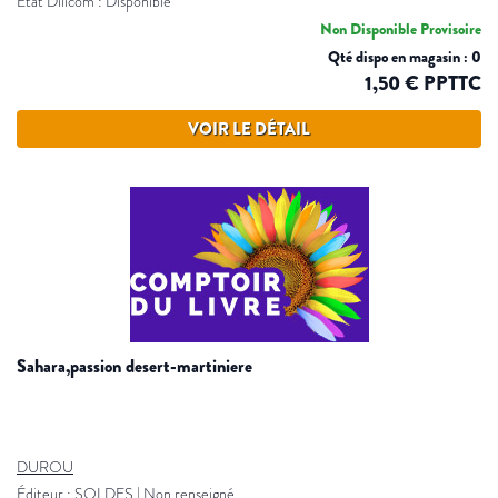
Etat Dilicom : Disponible
Non Disponible Provisoire
Qté dispo en magasin : 0
1,50 € PPTTC
VOIR LE DÉTAIL
sahara,passion desert-martiniere
DUROU
Éditeur :
SOLDES
|
Non renseigné