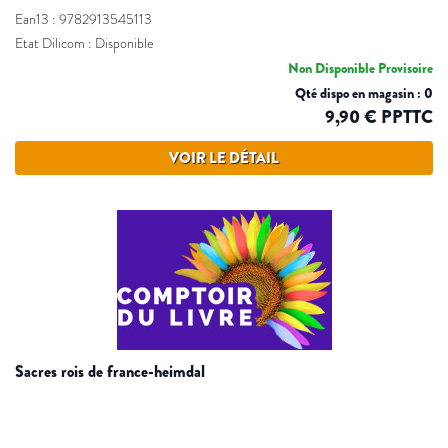
Ean13 : 9782913545113
Etat Dilicom : Disponible
Non Disponible Provisoire
Qté dispo en magasin : 0
9,90 € PPTTC
VOIR LE DÉTAIL
sacres rois de france-heimdal