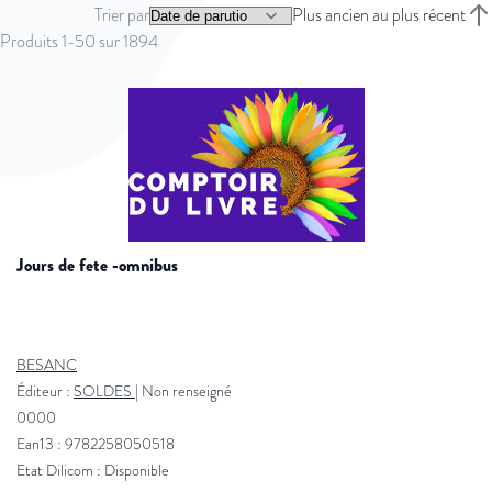
Trier par
Plus ancien au plus récent
Trie
Produits
1
-
50
sur
1894
jours de fete -omnibus
BESANC
Éditeur :
SOLDES
|
Non renseigné
0000
Ean13 : 9782258050518
Etat Dilicom : Disponible