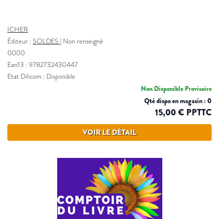
ICHER
Éditeur :
SOLDES
|
Non renseigné
0000
Ean13 : 9782732430447
Etat Dilicom : Disponible
Non Disponible Provisoire
Qté dispo en magasin : 0
15,00 € PPTTC
VOIR LE DÉTAIL