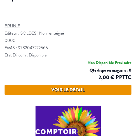
BRUNIE
Éditeur :
SOLDES
|
Non renseigné
0000
Ean13 : 9782047272565
Etat Dilicom : Disponible
Non Disponible Provisoire
Qté dispo en magasin : 0
2,00 € PPTTC
VOIR LE DÉTAIL