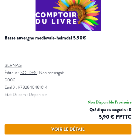
basse auvergne medievale-heimdal 5.90€
BERNAG
Éditeur :
SOLDES
|
Non renseigné
0000
Ean13 : 9782840481614
Etat Dilicom : Disponible
Non Disponible Provisoire
Qté dispo en magasin : 0
5,90 € PPTTC
VOIR LE DÉTAIL