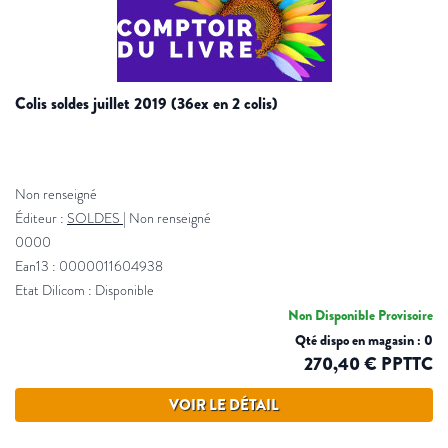
colis soldes juillet 2019 (36ex en 2 colis)
Non renseigné
Éditeur :
SOLDES
|
Non renseigné
0000
Ean13 : 0000011604938
Etat Dilicom : Disponible
Non Disponible Provisoire
Qté dispo en magasin : 0
270,40 € PPTTC
VOIR LE DÉTAIL