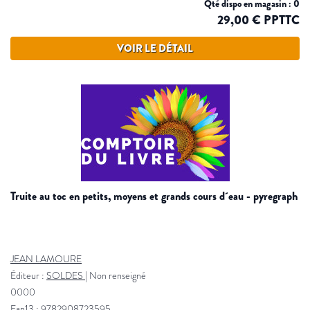
Qté dispo en magasin : 0
29,00 € PPTTC
VOIR LE DÉTAIL
truite au toc en petits, moyens et grands cours d´eau - pyregraph
JEAN LAMOURE
Éditeur :
SOLDES
|
Non renseigné
0000
Ean13 : 9782908723595