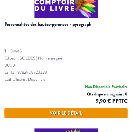
personnalites des hautes-pyrenees - pyregraph
THOMAS
Éditeur :
SOLDES
|
Non renseigné
0000
Ean13 : 9782908723328
Etat Dilicom : Disponible
Non Disponible Provisoire
Qté dispo en magasin : 0
9,90 € PPTTC
VOIR LE DÉTAIL