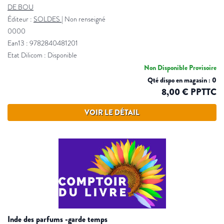
DE BOU
Éditeur :
SOLDES
|
Non renseigné
0000
Ean13 : 9782840481201
Etat Dilicom : Disponible
Non Disponible Provisoire
Qté dispo en magasin : 0
8,00 € PPTTC
VOIR LE DÉTAIL
inde des parfums -garde temps