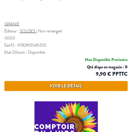
GRANIE
Éditeur :
SOLDES
|
Non renseigné
0000
Ean13 : 9782913545335
Etat Dilicom : Disponible
Non Disponible Provisoire
Qté dispo en magasin : 0
9,90 € PPTTC
VOIR LE DÉTAIL