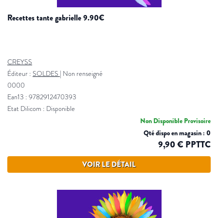
recettes tante gabrielle 9.90€
CREYSS
Éditeur :
SOLDES
|
Non renseigné
0000
Ean13 : 9782912470393
Etat Dilicom : Disponible
Non Disponible Provisoire
Qté dispo en magasin : 0
9,90 € PPTTC
VOIR LE DÉTAIL