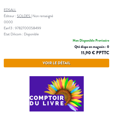
EDSALL
Éditeur :
SOLDES
|
Non renseigné
0000
Ean13 : 9782700058499
Etat Dilicom : Disponible
Non Disponible Provisoire
Qté dispo en magasin : 0
11,90 € PPTTC
VOIR LE DÉTAIL