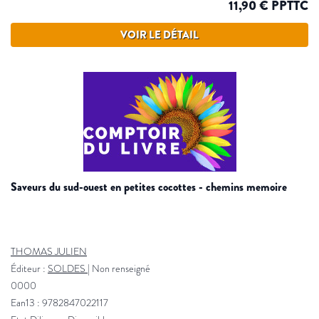
11,90 € PPTTC
VOIR LE DÉTAIL
saveurs du sud-ouest en petites cocottes - chemins memoire
THOMAS JULIEN
Éditeur :
SOLDES
|
Non renseigné
0000
Ean13 : 9782847022117