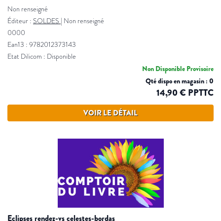
Non renseigné
Éditeur :
SOLDES
|
Non renseigné
0000
Ean13 : 9782012373143
Etat Dilicom : Disponible
Non Disponible Provisoire
Qté dispo en magasin : 0
14,90 € PPTTC
VOIR LE DÉTAIL
eclipses rendez-vs celestes-bordas