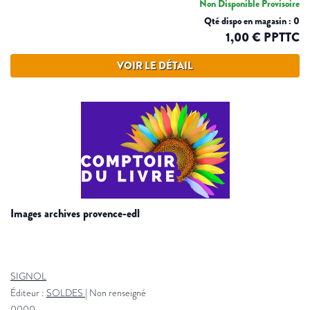
Non Disponible Provisoire
Qté dispo en magasin : 0
1,00 € PPTTC
VOIR LE DÉTAIL
images archives provence-edl
SIGNOL
Éditeur :
SOLDES
|
Non renseigné
0000