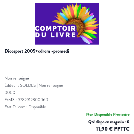
dicosport 2005+cdrom -promedi
Non renseigné
Éditeur :
SOLDES
|
Non renseigné
0000
Ean13 : 9782912800060
Etat Dilicom : Disponible
Non Disponible Provisoire
Qté dispo en magasin : 0
11,90 € PPTTC