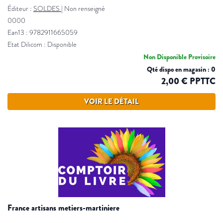
Éditeur :
SOLDES
|
Non renseigné
0000
Ean13 : 9782911665059
Etat Dilicom : Disponible
Non Disponible Provisoire
Qté dispo en magasin : 0
2,00 € PPTTC
VOIR LE DÉTAIL
france artisans metiers-martiniere