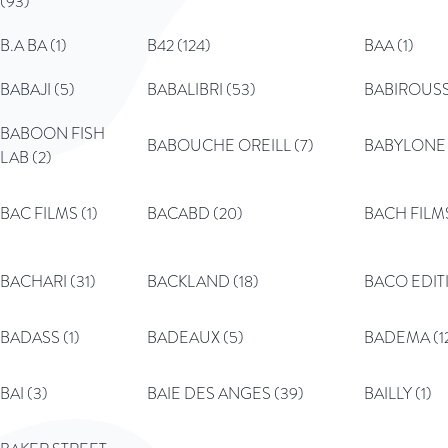
(93)
B.A BA (1)
B42 (124)
BAA (1)
BABAJI (5)
BABALIBRI (53)
BABIROUSS
BABOON FISH
BABOUCHE OREILL (7)
BABYLONE 
LAB (2)
BAC FILMS (1)
BACABD (20)
BACH FILMS
BACHARI (31)
BACKLAND (18)
BACO EDITI
BADASS (1)
BADEAUX (5)
BADEMA (1
BAI (3)
BAIE DES ANGES (39)
BAILLY (1)