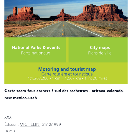
carte zoom four corners / sud des rocheuses - arizona-colorado-
new mexico-utah
XXX
Éditeur :
MICHELIN
|
31/12/1999
0000