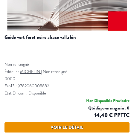
guide vert foret noire alsace vall.rhin
Non renseigné
Éditeur :
MICHELIN
|
Non renseigné
0000
Ean13 : 9782060008882
Etat Dilicom : Disponible
Non Disponible Provisoire
Qté dispo en magasin : 0
14,40 € PPTTC
VOIR LE DÉTAIL