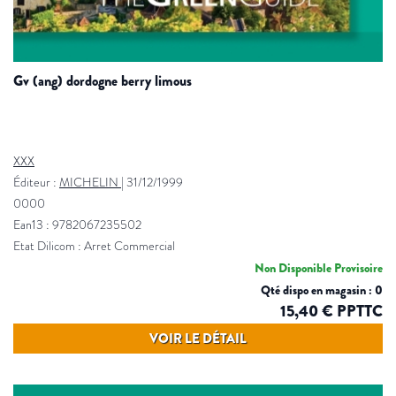
gv (ang) dordogne berry limous
XXX
Éditeur :
MICHELIN
|
31/12/1999
0000
Ean13 : 9782067235502
Etat Dilicom : Arret Commercial
Non Disponible Provisoire
Qté dispo en magasin : 0
15,40 € PPTTC
VOIR LE DÉTAIL