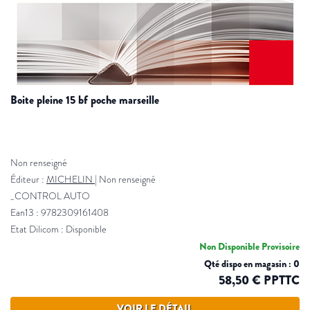
boite pleine 15 bf poche marseille
Non renseigné
Éditeur :
MICHELIN
|
Non renseigné
_CONTROL AUTO
Ean13 : 9782309161408
Etat Dilicom : Disponible
Non Disponible Provisoire
Qté dispo en magasin : 0
58,50 € PPTTC
VOIR LE DÉTAIL