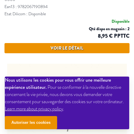
Ean13 : 9782067190894
Etat Dilicom : Disponible
Disponible
Qté dispo en magasin : 2
8,95 € PPTTC
VOIR LE DÉTAIL
Nous utilisons les cookies pour vous offrir une meilleure
expérience utilisateur.
Pour se conformer à la nouvelle directive
concernant la vie privée, nous devons vous demander votre
consentement pour sauvegarder des cookies sur votre ordinateur.
Learn more about privacy policy
.
Autoriser les cookies