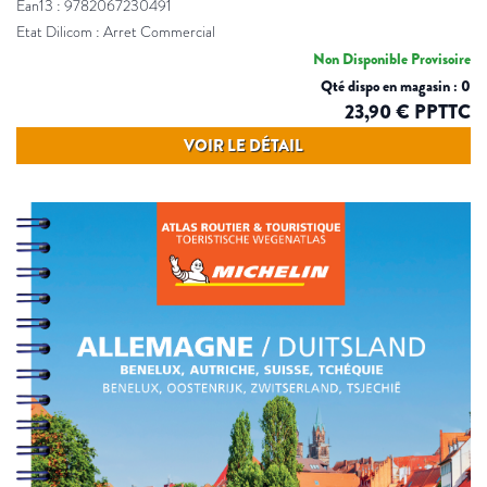
Ean13 : 9782067230491
Etat Dilicom : Arret Commercial
Non Disponible Provisoire
Qté dispo en magasin : 0
23,90 € PPTTC
VOIR LE DÉTAIL