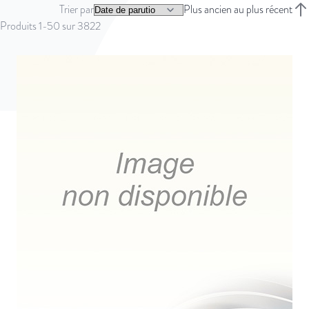
Trier par
Plus ancien au plus récent
Trie
Produits
1
-
50
sur
3822