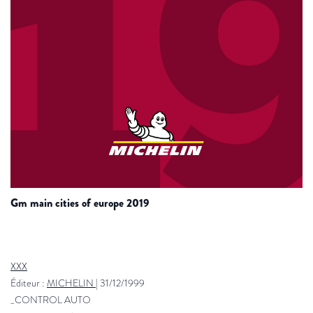
gm main cities of europe 2019
XXX
Éditeur :
MICHELIN
|
31/12/1999
_CONTROL AUTO