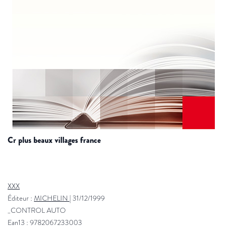
cr plus beaux villages france
XXX
Éditeur :
MICHELIN
|
31/12/1999
_CONTROL AUTO
Ean13 : 9782067233003