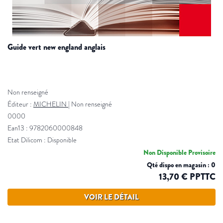
guide vert new england anglais
Non renseigné
Éditeur :
MICHELIN
|
Non renseigné
0000
Ean13 : 9782060000848
Etat Dilicom : Disponible
Non Disponible Provisoire
Qté dispo en magasin : 0
13,70 € PPTTC
VOIR LE DÉTAIL