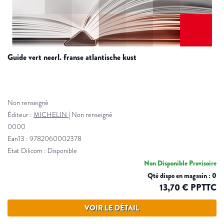
guide vert neerl. franse atlantische kust
Non renseigné
Éditeur :
MICHELIN
|
Non renseigné
0000
Ean13 : 9782060002378
Etat Dilicom : Disponible
Non Disponible Provisoire
Qté dispo en magasin : 0
13,70 € PPTTC
VOIR LE DÉTAIL