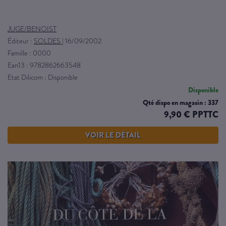
JUGE/BENOIST
Éditeur :
SOLDES
|
16/09/2002
Famille : 0000
Ean13 : 9782862663548
Etat Dilicom : Disponible
Disponible
Qté dispo en magasin : 337
9,90 € PPTTC
VOIR LE DÉTAIL