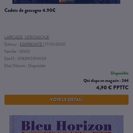
cadets de gascogne 4.90€
LARCADE, VERONIQUE
Éditeur :
EMPREINTE
|
17/10/2000
Famille : 0000
Ean13 : 9782913319059
Etat Dilicom : Disponible
Disponible
Qté dispo en magasin : 244
4,90 € PPTTC
VOIR LE DÉTAIL