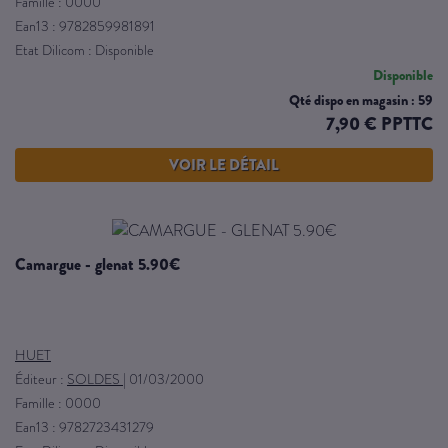
Famille : 0000
Ean13 : 9782859981891
Etat Dilicom : Disponible
Disponible
Qté dispo en magasin : 59
7,90 € PPTTC
VOIR LE DÉTAIL
camargue - glenat 5.90€
HUET
Éditeur :
SOLDES
|
01/03/2000
Famille : 0000
Ean13 : 9782723431279