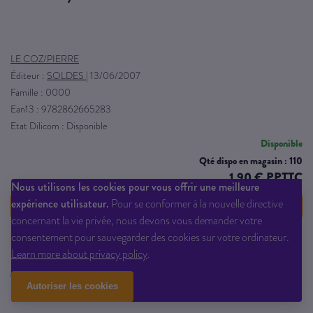
LE COZ/PIERRE
Éditeur :
SOLDES
|
13/06/2007
Famille : 0000
Ean13 : 9782862665283
Etat Dilicom : Disponible
Disponible
Qté dispo en magasin : 110
1,90 € PPTTC
Nous utilisons les cookies pour vous offrir une meilleure
expérience utilisateur.
Pour se conformer à la nouvelle directive
VOIR LE DÉTAIL
concernant la vie privée, nous devons vous demander votre
consentement pour sauvegarder des cookies sur votre ordinateur.
Learn more about privacy policy
.
camargue - le sablier - 11.90€
Autoriser les cookies