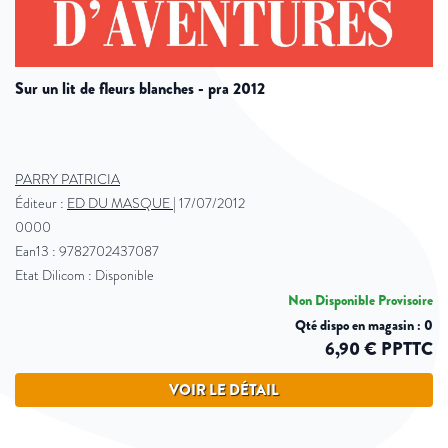
sur un lit de fleurs blanches - pra 2012
PARRY PATRICIA
Éditeur :
ED DU MASQUE
|
17/07/2012
0000
Ean13 : 9782702437087
Etat Dilicom : Disponible
Non Disponible Provisoire
Qté dispo en magasin : 0
6,90 € PPTTC
VOIR LE DÉTAIL