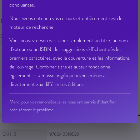
au panier cet article.
concluantes.
Nous avons entendu vos retours et entièrement revu le
Disponible
moteur de recherche.
Qté dispo en magasin : 5
Gisement : 01-701-D
Vous pouvez désormais taper simplement un titre, un nom
Etat Dilicom : Disponible
d'auteur ou un ISBN : les suggestions s'affichent dès les
premiers caractères, avec la couverture et les informations
de l'ouvrage. Combiner titre et auteur fonctionne
également — « musso angélique » vous mènera
Ajouter à ma liste d’envie
Envoyer à un ami
directement aux différentes éditions.
Poser une question sur cet article
Partager sur Facebook
Merci pour vos remontées, elles nous ont permis d'identifier
précisément le problème.
Fiche Technique
Fiche Technique
EAN 13
9782913319523