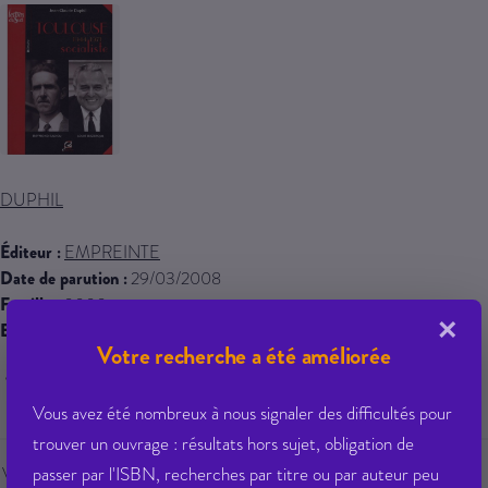
DUPHIL
Éditeur :
EMPREINTE
Date de parution :
29/03/2008
Famille :
0000
×
EAN 13 :
9782913319523
Votre recherche a été améliorée
19,00 € PPTTC
Vous avez été nombreux à nous signaler des difficultés pour
trouver un ouvrage : résultats hors sujet, obligation de
passer par l'ISBN, recherches par titre ou par auteur peu
Veuillez vous
connecter
pour ajouter