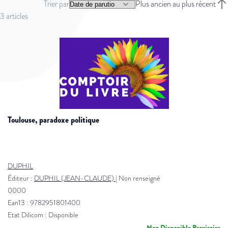
Trier par
Plus ancien au plus récent
Trie
3
articles
toulouse, paradoxe politique
DUPHIL
Éditeur :
DUPHIL (JEAN-CLAUDE)
|
Non renseigné
0000
Ean13 : 9782951801400
Etat Dilicom : Disponible
Non Disponible Provisoire