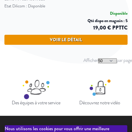
Etat Dilicom : Disponible
Disponible
Qté dispo en magasin : 5
19,00 € PPTTC
VOIR LE DÉTAIL
Afficher
par page
Des équipes à votre service
Découvrez notre vidéo
Nous utilisons les cookies pour vous offrir une meilleure
Qui sommes-nous?
Liste des éditeurs
Inscription newsletter