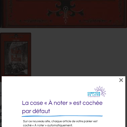
×
SOULIE, FREDERIC
Éditeur :
EMPREINTE
Date de parution :
05/11/2008
Famille :
0000