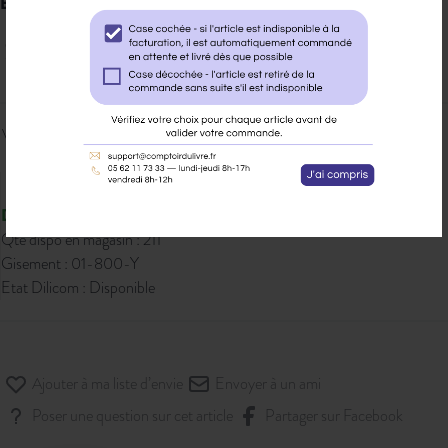
EAN 13 :
9782913319547
7,90 € PPTTC
Veuillez vous
connecter
pour ajouter
au panier cet article.
Disponible
Qté dispo en magasin : 211
Gisement : 01-800-Y
Etat Dilicom : Disponible
Ajouter à ma liste d’envie
Envoyer à un ami
Poser une question sur cet article
Partager sur Facebook