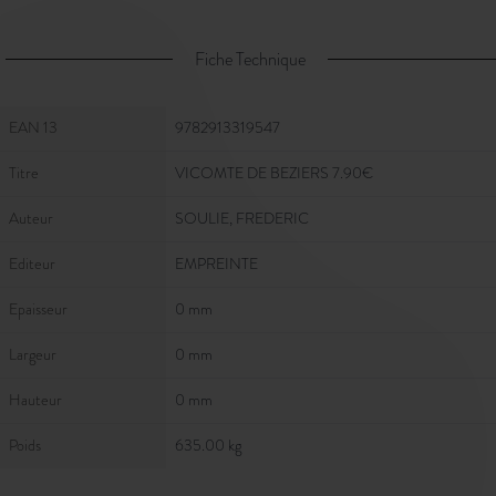
Fiche Technique
Fiche Technique
EAN 13
9782913319547
Titre
VICOMTE DE BEZIERS 7.90€
Auteur
SOULIE, FREDERIC
Editeur
EMPREINTE
Epaisseur
0 mm
Largeur
0 mm
Hauteur
0 mm
Poids
635.00 kg