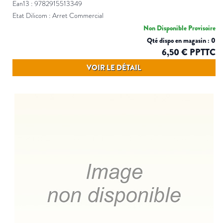
Ean13 : 9782915513349
Etat Dilicom : Arret Commercial
Non Disponible Provisoire
Qté dispo en magasin : 0
6,50 € PPTTC
VOIR LE DÉTAIL