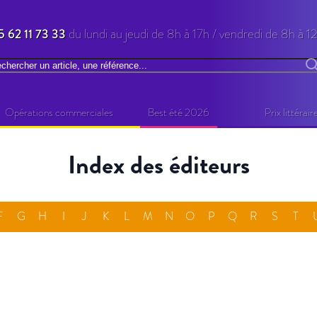
5 62 11 73 33
du lundi au jeudi de 8h à 17h / vendredi de 8h à 1
chercher
R
Opérations commerciales
Best été 2026
Prix littérair
Index des éditeurs
F
G
H
I
J
K
L
M
N
O
P
Q
R
S
T