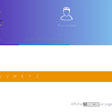
2h
Mon compte
Mon compte
echercher
es
Top20 HEBDO Romans
U
V
W
X
Y
Z
Afficher
par page