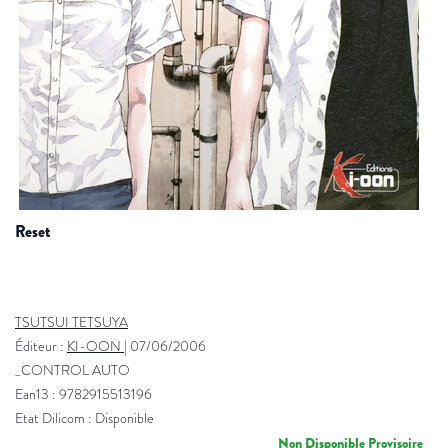
reset
TSUTSUI TETSUYA
Éditeur :
KI-OON
|
07/06/2006
_CONTROL AUTO
Ean13 : 9782915513196
Etat Dilicom : Disponible
Non Disponible Provisoire