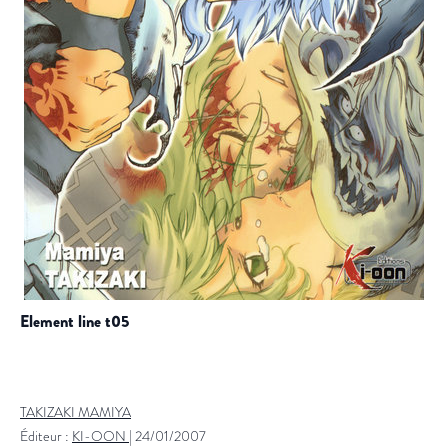
element line t05
TAKIZAKI MAMIYA
Éditeur :
KI-OON
|
24/01/2007