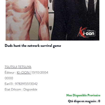
duds hunt the network survival game
TSUTSUI TETSUYA
Éditeur :
KI-OON
|
13/10/2004
0000
Ean13 : 9782915513042
Etat Dilicom : Disponible
Non Disponible Provisoire
Qté dispo en magasin : 0