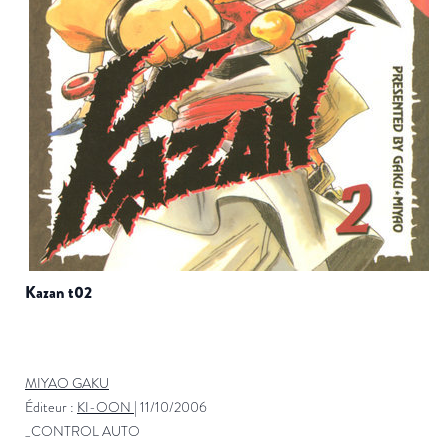
kazan t02
MIYAO GAKU
Éditeur :
KI-OON
|
11/10/2006
_CONTROL AUTO