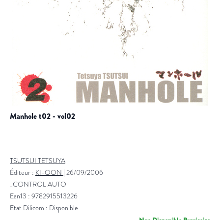
manhole t02 - vol02
TSUTSUI TETSUYA
Éditeur :
KI-OON
|
26/09/2006
_CONTROL AUTO
Ean13 : 9782915513226
Etat Dilicom : Disponible
Non Disponible Provisoire