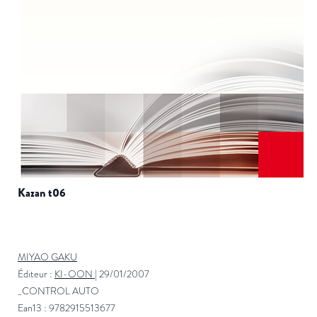
kazan t06
MIYAO GAKU
Éditeur :
KI-OON
|
29/01/2007
_CONTROL AUTO
Ean13 : 9782915513677