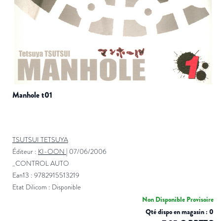
manhole t01
TSUTSUI TETSUYA
Éditeur :
KI-OON
|
07/06/2006
_CONTROL AUTO
Ean13 : 9782915513219
Etat Dilicom : Disponible
Non Disponible Provisoire
Qté dispo en magasin : 0