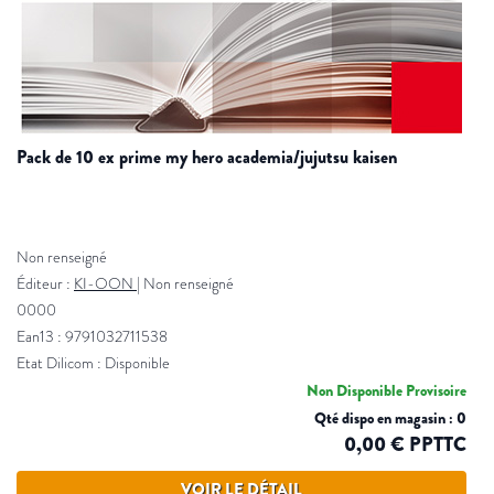
pack de 10 ex prime my hero academia/jujutsu kaisen
Non renseigné
Éditeur :
KI-OON
|
Non renseigné
0000
Ean13 : 9791032711538
Etat Dilicom : Disponible
Non Disponible Provisoire
Qté dispo en magasin : 0
0,00 € PPTTC
VOIR LE DÉTAIL