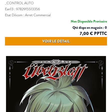
_CONTROL AUTO
Ean13 : 9782915513356
Etat Dilicom : Arret Commercial
Non Disponible Provisoire
Qté dispo en magasin : 0
7,00 € PPTTC
VOIR LE DÉTAIL