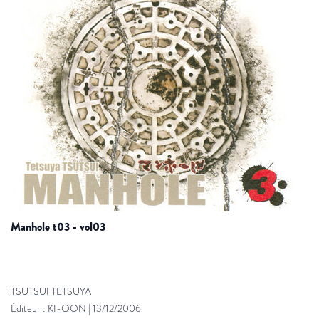
manhole t03 - vol03
TSUTSUI TETSUYA
Éditeur :
KI-OON
|
13/12/2006