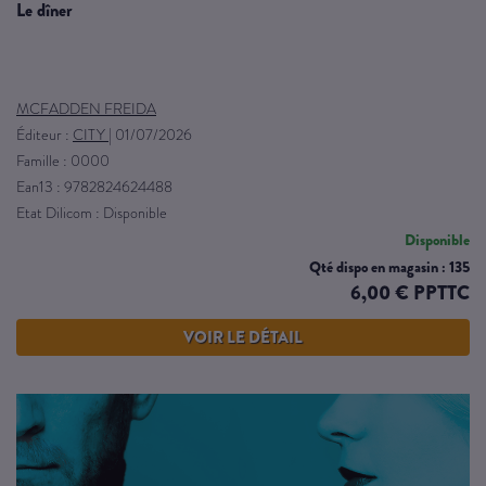
le dîner
MCFADDEN FREIDA
Éditeur :
CITY
|
01/07/2026
Famille : 0000
Ean13 : 9782824624488
Etat Dilicom : Disponible
Disponible
Qté dispo en magasin : 135
6,00 € PPTTC
VOIR LE DÉTAIL