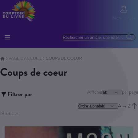
Allez au contenu
Mon com
Mon compte
Basculer la navigation
Rechercher
Reche
PAGE D'ACCUEIL
COUPS DE COEUR
Coups de coeur
Afficher
par page
Filtrer par
A → Z
Trie
19
articles