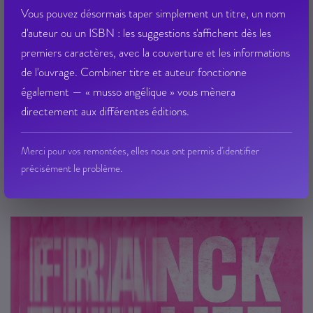
Vous pouvez désormais taper simplement un titre, un nom
d'auteur ou un ISBN : les suggestions s'affichent dès les
PANCOL KATHERINE
Éditeur :
ALBIN MICHEL
|
29/04/2026
premiers caractères, avec la couverture et les informations
Famille : 0000
de l'ouvrage. Combiner titre et auteur fonctionne
Ean13 : 9782226512499
également — « musso angélique » vous mènera
Etat Dilicom : Disponible
directement aux différentes éditions.
Disponible
Qté dispo en magasin : 22
19,90 € PPTTC
Merci pour vos remontées, elles nous ont permis d'identifier
précisément le problème.
VOIR LE DÉTAIL