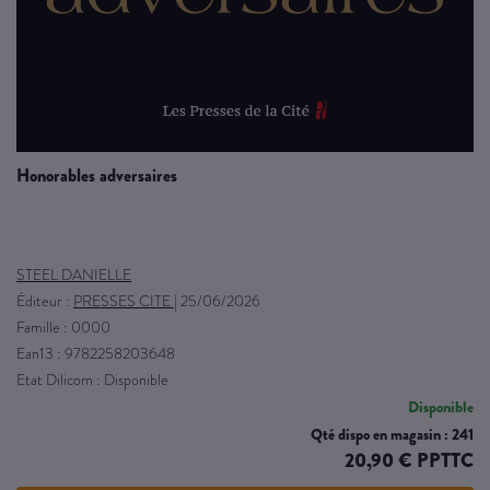
honorables adversaires
STEEL DANIELLE
Éditeur :
PRESSES CITE
|
25/06/2026
Famille : 0000
Ean13 : 9782258203648
Etat Dilicom : Disponible
Disponible
Qté dispo en magasin : 241
20,90 € PPTTC