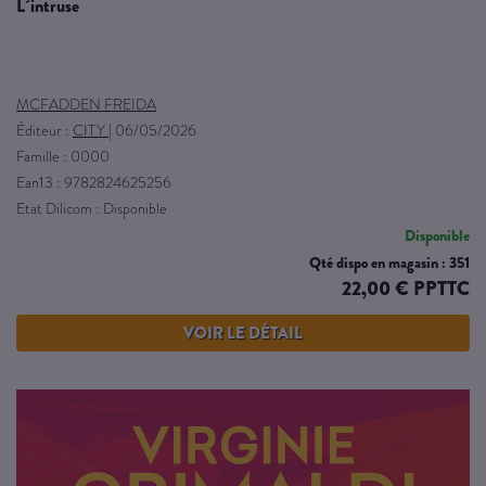
l´intruse
MCFADDEN FREIDA
Éditeur :
CITY
|
06/05/2026
Famille : 0000
Ean13 : 9782824625256
Etat Dilicom : Disponible
Disponible
Qté dispo en magasin : 351
22,00 € PPTTC
VOIR LE DÉTAIL