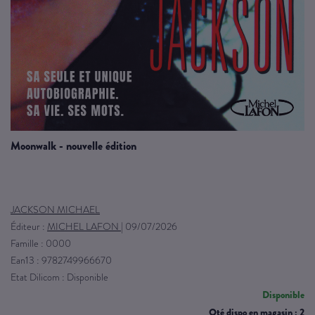
moonwalk - nouvelle édition
JACKSON MICHAEL
Éditeur :
MICHEL LAFON
|
09/07/2026
Famille : 0000
Ean13 : 9782749966670
Etat Dilicom : Disponible
Disponible
Qté dispo en magasin : 2