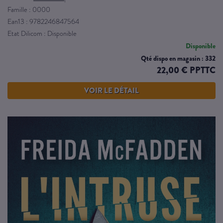
Famille : 0000
Ean13 : 9782246847564
Etat Dilicom : Disponible
Disponible
Qté dispo en magasin : 332
22,00 € PPTTC
VOIR LE DÉTAIL