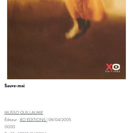
sauve-moi
MUSSO GUILLAUME
Éditeur :
XO EDITIONS
|
06/04/2005
0000