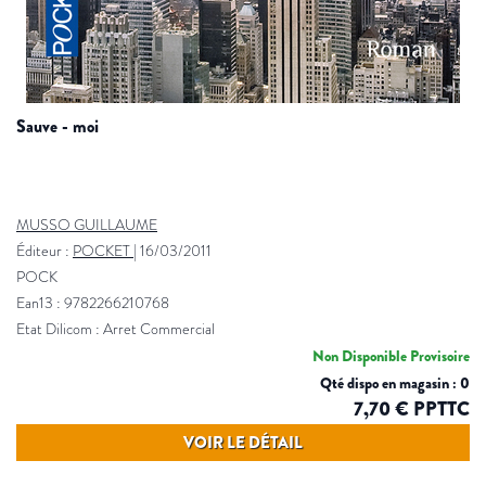
sauve - moi
MUSSO GUILLAUME
Éditeur :
POCKET
|
16/03/2011
POCK
Ean13 : 9782266210768
Etat Dilicom : Arret Commercial
Non Disponible Provisoire
Qté dispo en magasin : 0
7,70 € PPTTC
VOIR LE DÉTAIL