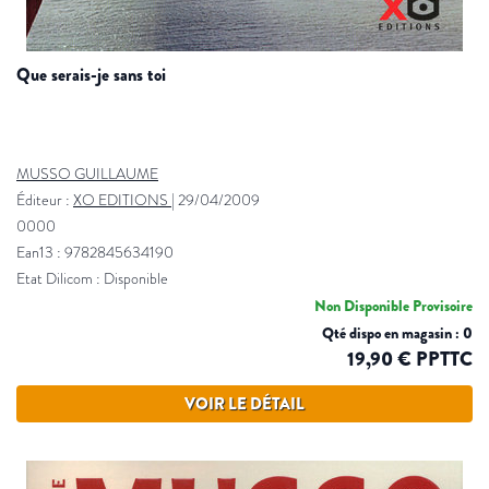
que serais-je sans toi
MUSSO GUILLAUME
Éditeur :
XO EDITIONS
|
29/04/2009
0000
Ean13 : 9782845634190
Etat Dilicom : Disponible
Non Disponible Provisoire
Qté dispo en magasin : 0
19,90 € PPTTC
VOIR LE DÉTAIL