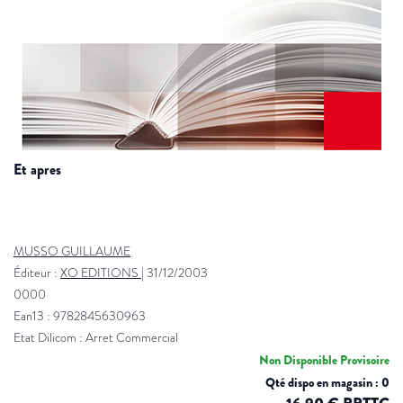
et apres
MUSSO GUILLAUME
Éditeur :
XO EDITIONS
|
31/12/2003
0000
Ean13 : 9782845630963
Etat Dilicom : Arret Commercial
Non Disponible Provisoire
Qté dispo en magasin : 0