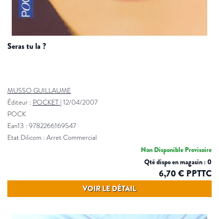
seras tu la ?
MUSSO GUILLAUME
Éditeur :
POCKET
|
12/04/2007
POCK
Ean13 : 9782266169547
Etat Dilicom : Arret Commercial
Non Disponible Provisoire
Qté dispo en magasin : 0
6,70 € PPTTC
VOIR LE DÉTAIL