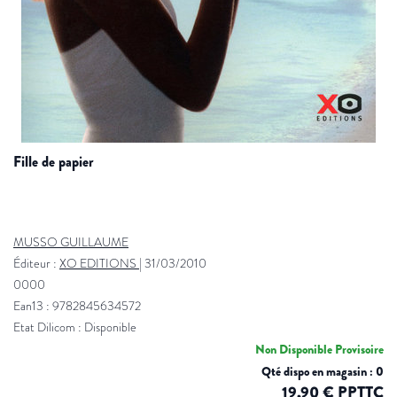
fille de papier
MUSSO GUILLAUME
Éditeur :
XO EDITIONS
|
31/03/2010
0000
Ean13 : 9782845634572
Etat Dilicom : Disponible
Non Disponible Provisoire
Qté dispo en magasin : 0
19,90 € PPTTC