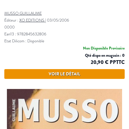
MUSSO GUILLAUME
Éditeur :
XO EDITIONS
|
03/05/2006
0000
Ean13 : 9782845632806
Etat Dilicom : Disponible
Non Disponible Provisoire
Qté dispo en magasin : 0
20,90 € PPTTC
VOIR LE DÉTAIL