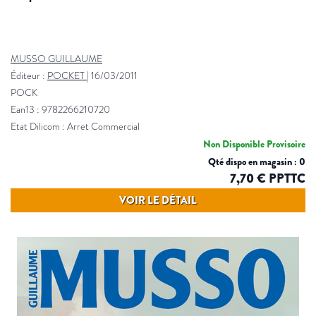
MUSSO GUILLAUME
Éditeur :
POCKET
|
16/03/2011
POCK
Ean13 : 9782266210720
Etat Dilicom : Arret Commercial
Non Disponible Provisoire
Qté dispo en magasin : 0
7,70 € PPTTC
VOIR LE DÉTAIL