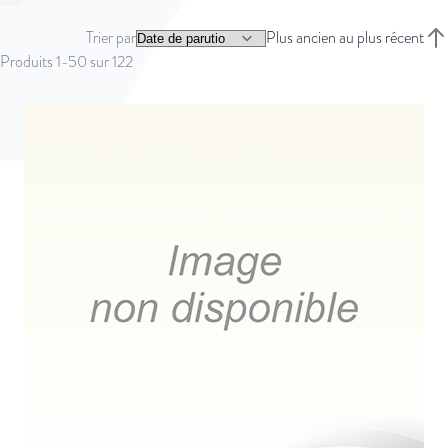
Vous lisez actuellement la page
Page
Page
Page
Suivant
Trier par
Plus ancien au plus récent
Trie
Produits
1
-
50
sur
122