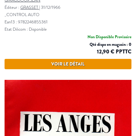
GIRAUDOUX JEAN
Éditeur :
GRASSET
|
31/12/1966
_CONTROL AUTO
Ean13 : 9782246855361
Etat Dilicom : Disponible
Non Disponible Provisoire
Qté dispo en magasin : 0
12,90 € PPTTC
VOIR LE DÉTAIL