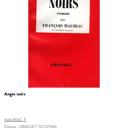
anges noirs
MAURIAC-F
Éditeur :
GRASSET
|
31/12/1966