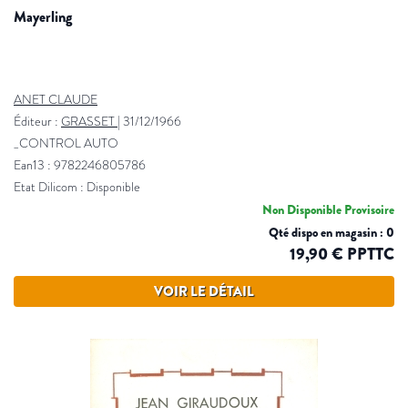
mayerling
ANET CLAUDE
Éditeur :
GRASSET
|
31/12/1966
_CONTROL AUTO
Ean13 : 9782246805786
Etat Dilicom : Disponible
Non Disponible Provisoire
Qté dispo en magasin : 0
19,90 € PPTTC
VOIR LE DÉTAIL