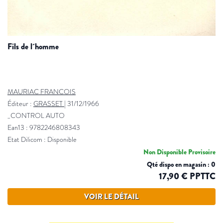
fils de l´homme
MAURIAC FRANCOIS
Éditeur :
GRASSET
|
31/12/1966
_CONTROL AUTO
Ean13 : 9782246808343
Etat Dilicom : Disponible
Non Disponible Provisoire
Qté dispo en magasin : 0
17,90 € PPTTC
VOIR LE DÉTAIL