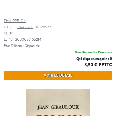
PHILIPPE-C.L
Éditeur :
GRASSET
|
31/12/1966
0000
Ean13 : 2000036165214
Etat Dilicom : Disponible
Non Disponible Provisoire
Qté dispo en magasin : 0
3,50 € PPTTC
VOIR LE DÉTAIL