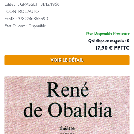
Éditeur :
GRASSET
|
31/12/1966
_CONTROL AUTO
Ean13 : 9782246855590
Etat Dilicom : Disponible
Non Disponible Provisoire
Qté dispo en magasin : 0
17,90 € PPTTC
VOIR LE DÉTAIL