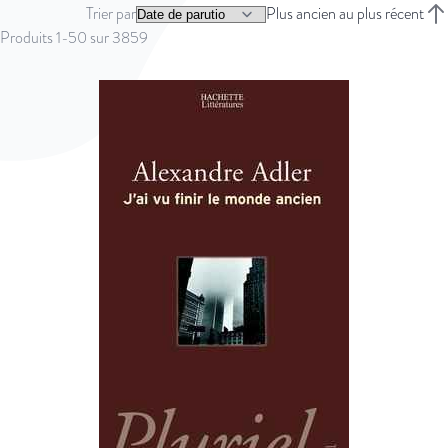
Trier par
Plus ancien au plus récent
Trie
Produits
1
-
50
sur
3859