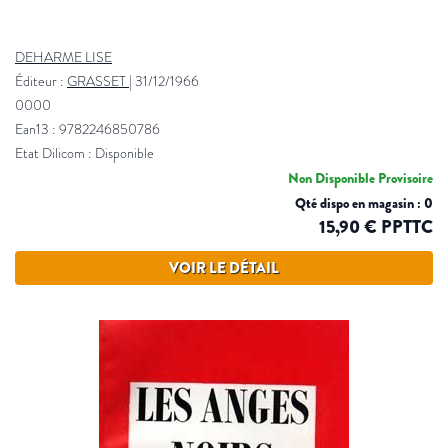
DEHARME LISE
Éditeur :
GRASSET
|
31/12/1966
0000
Ean13 : 9782246850786
Etat Dilicom : Disponible
Non Disponible Provisoire
Qté dispo en magasin : 0
15,90 € PPTTC
VOIR LE DÉTAIL