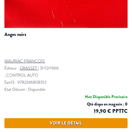
anges noirs
MAURIAC FRANCOIS
Éditeur :
GRASSET
|
31/12/1966
_CONTROL AUTO
Ean13 : 9782246808312
Etat Dilicom : Disponible
Non Disponible Provisoire
Qté dispo en magasin : 0
19,90 € PPTTC
VOIR LE DÉTAIL