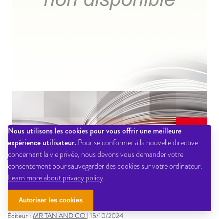
Nous utilisons les cookies pour vous offrir une meilleure
expérience utilisateur.
Pour se conformer à la nouvelle directive
concernant la vie privée, nous devons vous demander votre
colis nouveaute mortelle adele octobre 2024 cdl345
consentement pour sauvegarder des cookies sur votre ordinateur.
Learn more about privacy policy
.
Autoriser les cookies
Non renseigné
Éditeur :
MR TAN AND CO
|
15/10/2024