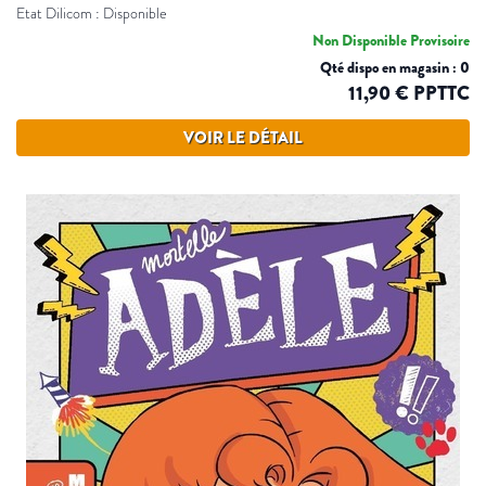
Etat Dilicom : Disponible
Non Disponible Provisoire
Qté dispo en magasin : 0
11,90 € PPTTC
VOIR LE DÉTAIL