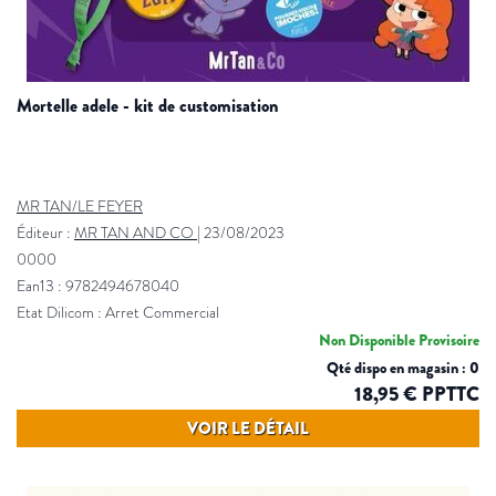
mortelle adele - kit de customisation
MR TAN/LE FEYER
Éditeur :
MR TAN AND CO
|
23/08/2023
0000
Ean13 : 9782494678040
Etat Dilicom : Arret Commercial
Non Disponible Provisoire
Qté dispo en magasin : 0
18,95 € PPTTC
VOIR LE DÉTAIL