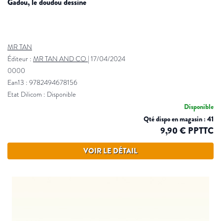
gadou, le doudou dessine
MR TAN
Éditeur :
MR TAN AND CO
|
17/04/2024
0000
Ean13 : 9782494678156
Etat Dilicom : Disponible
Disponible
Qté dispo en magasin : 41
9,90 € PPTTC
VOIR LE DÉTAIL