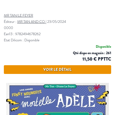
MR TAN/LE FEYER
Éditeur :
MR TAN AND CO
|
23/05/2024
0000
Ean13 : 9782494678262
Etat Dilicom : Disponible
Disponible
Qté dispo en magasin : 261
11,50 € PPTTC
VOIR LE DÉTAIL