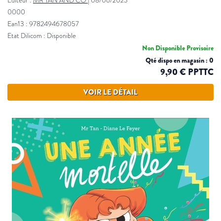
Éditeur :
MR TAN AND CO
|
08/06/2023
0000
Ean13 : 9782494678057
Etat Dilicom : Disponible
Non Disponible Provisoire
Qté dispo en magasin : 0
9,90 € PPTTC
VOIR LE DÉTAIL