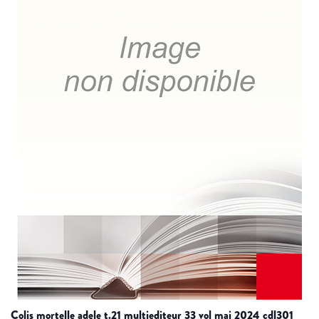
colis mortelle adele t.21 multiediteur 33 vol mai 2024 cdl301