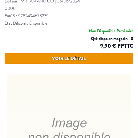
Éditeur :
MR TAN AND CO
|
06/06/2024
0000
Ean13 : 9782494678279
Etat Dilicom : Disponible
Non Disponible Provisoire
Qté dispo en magasin : 0
9,90 € PPTTC
VOIR LE DÉTAIL