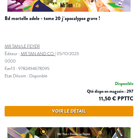
bd mortelle adele - tome 20 j´apocalypse grave !
MR TAN/LE FEYER
Éditeur :
MR TAN AND CO
|
05/10/2023
0000
Ean13 : 9782494678095
Etat Dilicom : Disponible
Disponible
Qté dispo en magasin : 297
11,50 € PPTTC
VOIR LE DÉTAIL