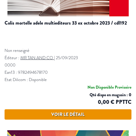
colis mortelle adele multiediteurs 33 ex octobre 2023 / cdl192
Non renseigné
Éditeur :
MR TAN AND CO
|
25/09/2023
0000
Ean13 : 9782494678170
Etat Dilicom : Disponible
Non Disponible Provisoire
Qté dispo en magasin : 0
0,00 € PPTTC
VOIR LE DÉTAIL