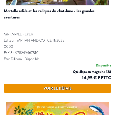
mortelle adèle et les reliques du chat-lune - les grandes
aventures
MR TAN/LE FEYER
Éditeur :
MR TAN AND CO
|
02/11/2023
0000
Ean13 : 9782494678101
Etat Dilicom : Disponible
Disponible
Qté dispo en magasin : 128
14,95 € PPTTC
VOIR LE DÉTAIL