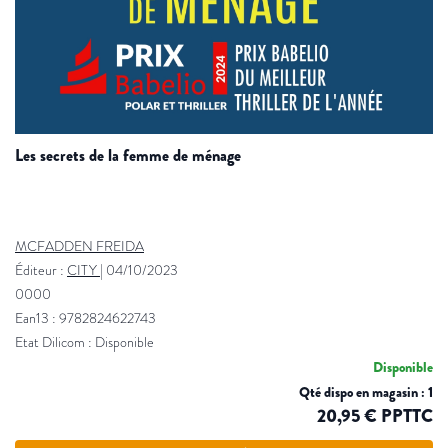
les secrets de la femme de ménage
MCFADDEN FREIDA
Éditeur :
CITY
|
04/10/2023
0000
Ean13 : 9782824622743
Etat Dilicom : Disponible
Disponible
Qté dispo en magasin : 1
20,95 € PPTTC