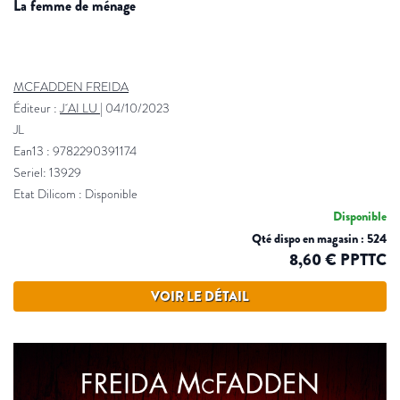
la femme de ménage
MCFADDEN FREIDA
Éditeur :
J´AI LU
|
04/10/2023
JL
Ean13 : 9782290391174
Seriel: 13929
Etat Dilicom : Disponible
Disponible
Qté dispo en magasin : 524
8,60 € PPTTC
VOIR LE DÉTAIL