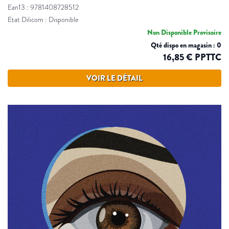
Ean13 : 9781408728512
Etat Dilicom : Disponible
Non Disponible Provisoire
Qté dispo en magasin : 0
16,85 € PPTTC
VOIR LE DÉTAIL