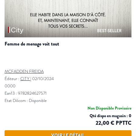
femme de menage voit tout
MCFADDEN FREIDA
Éditeur :
CITY
|
02/10/2024
0000
Ean13 : 9782824627571
Etat Dilicom : Disponible
Non Disponible Provisoire
Qté dispo en magasin : 0
22,00 € PPTTC
VOIR LE DÉTAIL