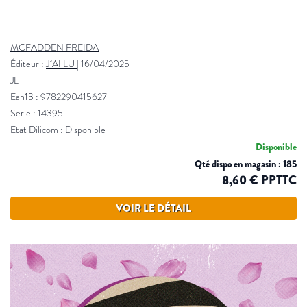
MCFADDEN FREIDA
Éditeur :
J´AI LU
|
16/04/2025
JL
Ean13 : 9782290415627
Seriel: 14395
Etat Dilicom : Disponible
Disponible
Qté dispo en magasin : 185
8,60 € PPTTC
VOIR LE DÉTAIL