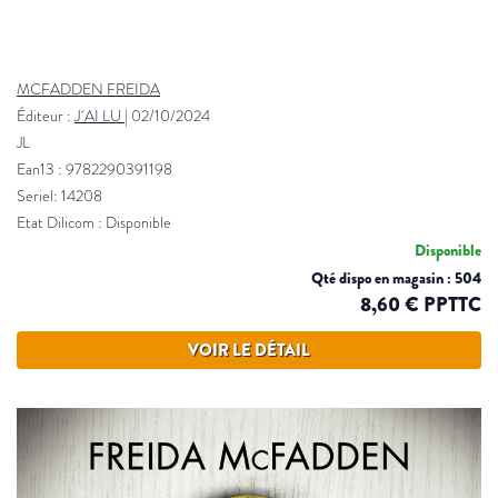
MCFADDEN FREIDA
Éditeur :
J´AI LU
|
02/10/2024
JL
Ean13 : 9782290391198
Seriel: 14208
Etat Dilicom : Disponible
Disponible
Qté dispo en magasin : 504
8,60 € PPTTC
VOIR LE DÉTAIL