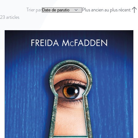
Trier par
Plus ancien au plus récent
Trie
23
articles