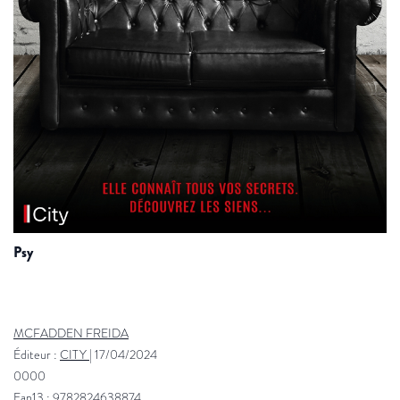
psy
MCFADDEN FREIDA
Éditeur :
CITY
|
17/04/2024
0000
Ean13 : 9782824638874