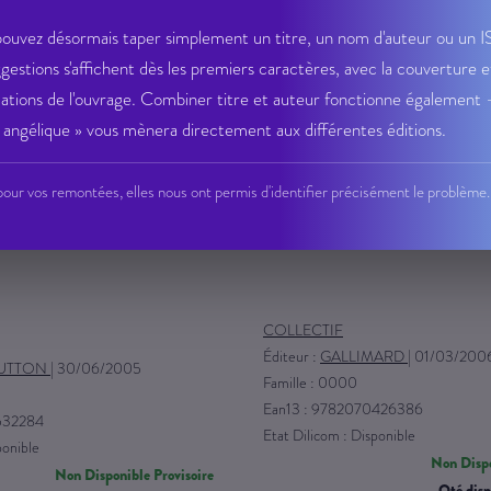
ouvez désormais taper simplement un titre, un nom d'auteur ou un 
ggestions s'affichent dès les premiers caractères, avec la couverture e
ations de l'ouvrage. Combiner titre et auteur fonctionne également
angélique » vous mènera directement aux différentes éditions.
our vos remontées, elles nous ont permis d'identifier précisément le problème.
nord pas-de-calais
COLLECTIF
Éditeur :
GALLIMARD
|
01/03/200
SUTTON
|
30/06/2005
Famille : 0000
Ean13 : 9782070426386
532284
Etat Dilicom : Disponible
ponible
Non Dispo
Non Disponible Provisoire
Qté disp