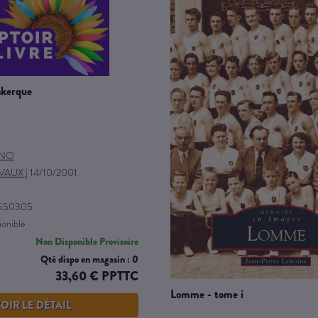
nkerque
INO
VAUX
|
14/10/2001
9550305
ponible
Non Disponible Provisoire
Qté dispo en magasin : 0
33,60 € PPTTC
lomme - tome i
OIR LE DÉTAIL