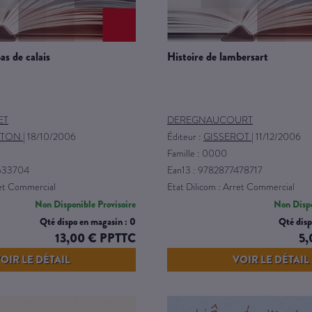
pas de calais
histoire de lambersart
ET
DEREGNAUCOURT
TON
|
18/10/2006
Éditeur :
GISSEROT
|
11/12/2006
Famille : 0000
2533704
Ean13 : 9782877478717
ret Commercial
Etat Dilicom : Arret Commercial
Non Disponible Provisoire
Non Dispo
Qté dispo en magasin : 0
Qté disp
13,00 € PPTTC
5,
OIR LE DÉTAIL
VOIR LE DÉTAIL