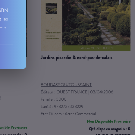
ISBN :
t les
 — «
jardins picardie & nord-pas-de-calais
BOUDASSOU/TOUSSAINT
Éditeur :
OUEST FRANCE
|
03/04/2006
6
Famille : 0000
Ean13 : 9782737338229
Etat Dilicom : Arret Commercial
Non Disponible Provisoire
nible Provisoire
Qté dispo en magasin : 0
o en magasin : 0