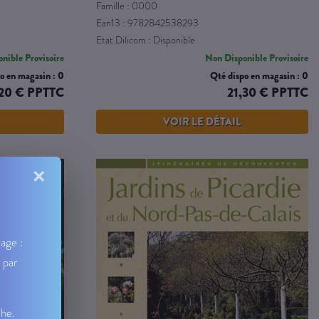
Famille : 0000
Ean13 : 9782842538293
Etat Dilicom : Disponible
nible Provisoire
Non Disponible Provisoire
o en magasin : 0
Qté dispo en magasin : 0
20 € PPTTC
21,30 € PPTTC
VOIR LE DÉTAIL
×
age :
 par
che.