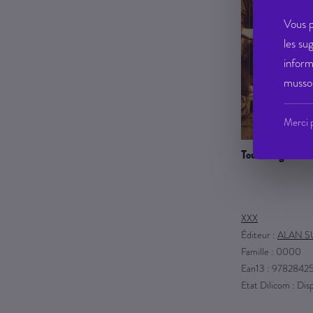
Vous p
les su
inform
musso 
Merci p
tourcoing
XXX
Éditeur :
ALAN 
Famille : 0000
Ean13 : 9782842
Etat Dilicom : Dis