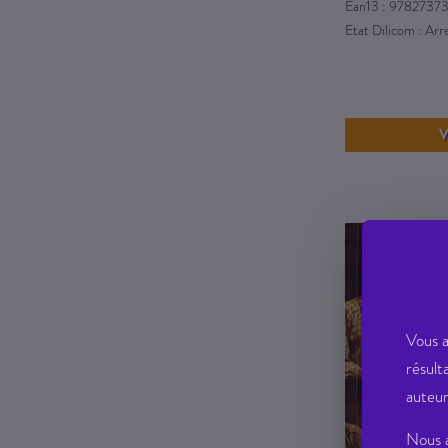
Ean13 : 9782737
Etat Dilicom : Ar
V
Vous a
résult
auteur
Nous a