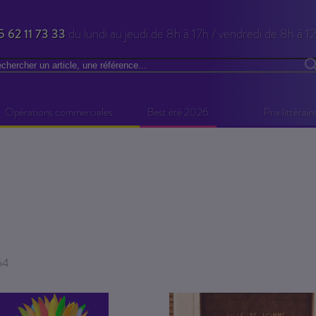
5 62 11 73 33
du lundi au jeudi de 8h à 17h / vendredi de 8h à 1
chercher
R
Opérations commerciales
Best été 2026
Prix littérair
lement la page
64