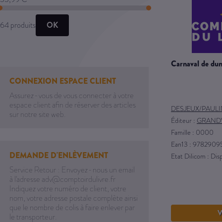
OK
64 produits
carnaval de du
CONNEXION ESPACE CLIENT
Assurez-vous de vous connecter à votre
espace client afin de réserver des articles
DESJEUX/PAUL
sur notre site web.
Éditeur :
GRAND
Famille : 0000
Ean13 : 978290
DEMANDE D'ENLÈVEMENT
Etat Dilicom : Dis
Service Retour : Envoyez-nous un email
à l'adresse adv@comptoirdulivre.fr
Indiquez votre numéro de client, votre
nom, votre adresse postale complète ainsi
que le nombre de colis à faire enlever par
V
le transporteur.