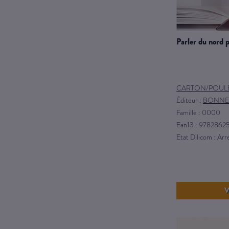
parler du nord 
CARTON/POUL
Éditeur :
BONNE
Famille : 0000
Ean13 : 978286
Etat Dilicom : Ar
V