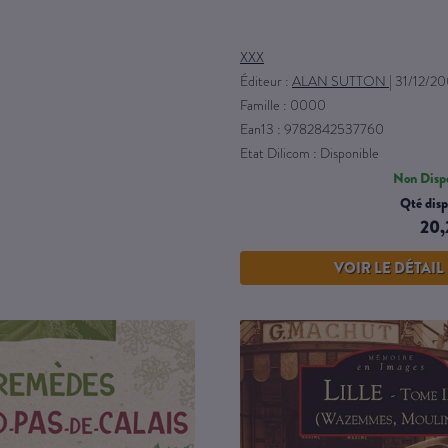
XXX
Éditeur :
ALAN SUTTON
|
31/12/20
Famille : 0000
Ean13 : 9782842537760
Etat Dilicom : Disponible
Non Dispo
Qté disp
20,
VOIR LE DÉTAIL