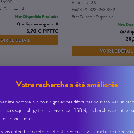
336997
Famille : 0000
ret Commercial
Ean13 : 9782842539832
Non Disponible Provisoire
Etat Dilicom : Disponible
Qté dispo en magasin : 0
Non Dispo
5,70 € PPTTC
Qté disp
20,
OIR LE DÉTAIL
VOIR LE DÉTAIL
Votre recherche a été améliorée
vez été nombreux à nous signaler des difficultés pour trouver un ouvr
ats hors sujet, obligation de passer par l'ISBN, recherches par titre ou
 peu concluantes.
vons entendu vos retours et entièrement revu le moteur de recher