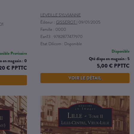
LEVEILLE SYLVIANNE
Éditeur :
GISSEROT
|
09/01/2005
01
Famille : 0000
Ean13 : 9782877477970
Etat Dilicom : Disponible
Disponible
nible Provisoire
Qté dispo en magasin : 5
o en magasin : 0
5,00 € PPTTC
20 € PPTTC
VOIR LE DÉTAIL