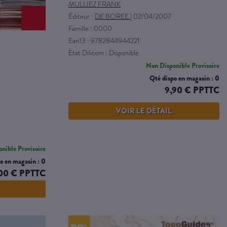
MULLIEZ FRANK
Éditeur :
DE BOREE
|
02/04/2007
Famille : 0000
Ean13 : 9782844944221
Etat Dilicom : Disponible
Non Disponible Provisoire
Qté dispo en magasin : 0
9,90 € PPTTC
VOIR LE DÉTAIL
nible Provisoire
o en magasin : 0
00 € PPTTC