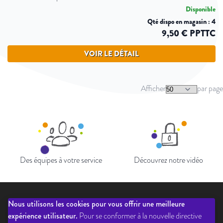
Disponible
Qté dispo en magasin : 4
9,50 € PPTTC
VOIR LE DÉTAIL
Afficher
par page
Des équipes à votre service
Découvrez notre vidéo
Nous utilisons les cookies pour vous offrir une meilleure
Qui sommes-nous?
Liste des éditeurs
Inscription newsletter
expérience utilisateur.
Pour se conformer à la nouvelle directive
Questions fréquentes
CGV
Ouverture de compte
Mentions légales