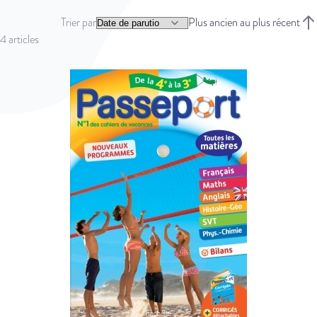
Trier par
Plus ancien au plus récent
Trie
4
articles