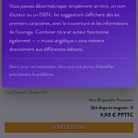
Vous pouvez désormais taper simplement un titre, un nom
d'auteur ou un ISBN : les suggestions s'affichent dès les
premiers caractères, avec la couverture et les informations
de l'ouvrage. Combiner titre et auteur fonctionne
gironde nouvelles affaires criminelles
également — « musso angélique » vous mènera
directement aux différentes éditions.
GONTHIER JC
Merci pour vos remontées, elles nous ont permis d'identifier
Éditeur :
DE BOREE
|
12/03/2008
précisément le problème.
Famille : 0000
Ean13 : 9782844946638
Etat Dilicom : Disponible
Non Disponible Provisoire
Qté dispo en magasin : 0
9,90 € PPTTC
VOIR LE DÉTAIL