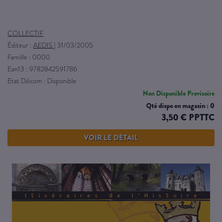
COLLECTIF
Éditeur :
AEDIS
|
31/03/2005
Famille : 0000
Ean13 : 9782842591786
Etat Dilicom : Disponible
Non Disponible Provisoire
Qté dispo en magasin : 0
3,50 € PPTTC
VOIR LE DÉTAIL