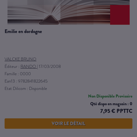
emilie en dordogne
VALCKE BRUNO
Éditeur :
RANDO
|
17/03/2008
Famille : 0000
Ean13 : 9782841822645
Etat Dilicom : Disponible
Non Disponible Provisoire
Qté dispo en magasin : 0
7,95 € PPTTC
VOIR LE DÉTAIL