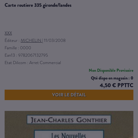
carte routiere 335 gironde/landes
XXX
Éditeur :
MICHELIN
|
11/03/2008
Famille : 0000
Ean13 : 9782067132795
Etat Dilicom : Arret Commercial
Non Disponible Provisoire
Qté dispo en magasin : 0
4,50 € PPTTC
VOIR LE DÉTAIL