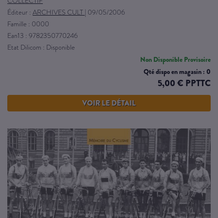
COLLECTIF
Éditeur :
ARCHIVES CULT
|
09/05/2006
Famille : 0000
Ean13 : 9782350770246
Etat Dilicom : Disponible
Non Disponible Provisoire
Qté dispo en magasin : 0
5,00 € PPTTC
VOIR LE DÉTAIL