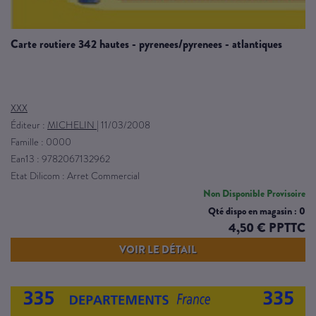
carte routiere 342 hautes - pyrenees/pyrenees - atlantiques
XXX
Éditeur :
MICHELIN
|
11/03/2008
Famille : 0000
Ean13 : 9782067132962
Etat Dilicom : Arret Commercial
Non Disponible Provisoire
Qté dispo en magasin : 0
4,50 € PPTTC
VOIR LE DÉTAIL