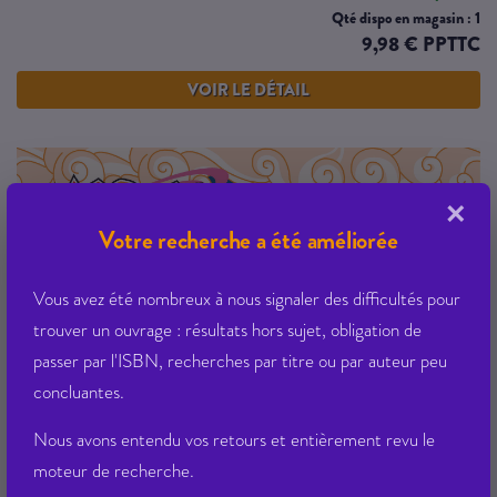
Qté dispo en magasin : 1
9,98 € PPTTC
VOIR LE DÉTAIL
×
Votre recherche a été améliorée
Vous avez été nombreux à nous signaler des difficultés pour
trouver un ouvrage : résultats hors sujet, obligation de
passer par l'ISBN, recherches par titre ou par auteur peu
concluantes.
Nous avons entendu vos retours et entièrement revu le
moteur de recherche.