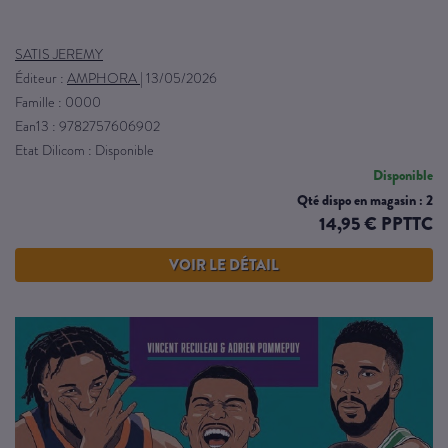
SATIS JEREMY
Éditeur :
AMPHORA
|
13/05/2026
Famille : 0000
Ean13 : 9782757606902
Etat Dilicom : Disponible
Disponible
Qté dispo en magasin : 2
14,95 € PPTTC
VOIR LE DÉTAIL