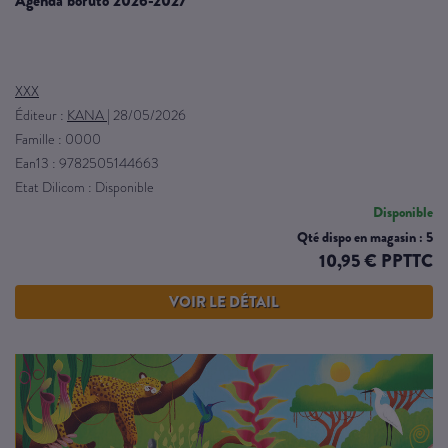
agenda boruto 2026-2027
XXX
Éditeur :
KANA
|
28/05/2026
Famille : 0000
Ean13 : 9782505144663
Etat Dilicom : Disponible
Disponible
Qté dispo en magasin : 5
10,95 € PPTTC
VOIR LE DÉTAIL