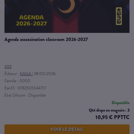
agenda assassination classroom 2026-2027
XXX
Éditeur :
KANA
|
28/05/2026
Famille : 0000
Ean13 : 9782505144717
Etat Dilicom : Disponible
Disponible
Qté dispo en magasin : 3
10,95 € PPTTC
VOIR LE DÉTAIL