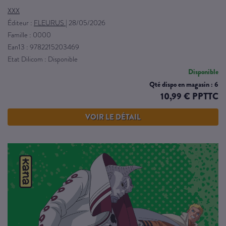
XXX
Éditeur :
FLEURUS
|
28/05/2026
Famille : 0000
Ean13 : 9782215203469
Etat Dilicom : Disponible
Disponible
Qté dispo en magasin : 6
10,99 € PPTTC
VOIR LE DÉTAIL