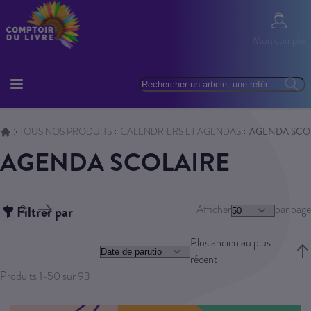
Allez au contenu
Mon com
Mon compte
Basculer la navigation
Rechercher
Reche
TOUS NOS PRODUITS
CALENDRIERS ET AGENDAS
AGENDA SCO
AGENDA SCOLAIRE
Page
1
Filtrer par
2
Afficher
par page
Vous lisez actuellement la page
Page
Page
Suivant
Plus ancien au plus
récent
Trie
Produits
1
-
50
sur
93