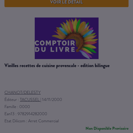
VOIR LE DÉTAIL
vieilles recettes de cuisine provencale - edition bilingue
CHANOT/DELESTY
Éditeur :
TACUSSEL
|
14/11/2000
Famille : 0000
Ean13 : 9782914282000
Etat Dilicom : Arret Commercial
Non Disponible Provisoire