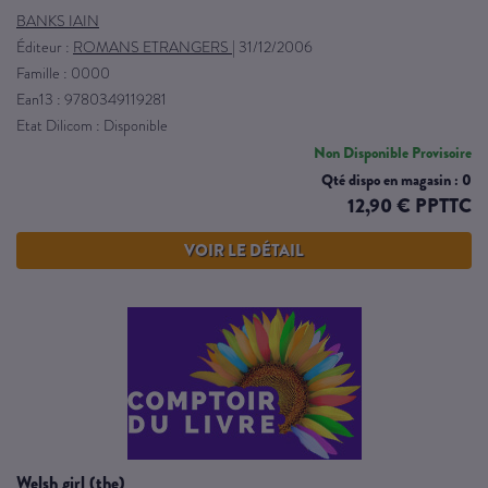
BANKS IAIN
Éditeur :
ROMANS ETRANGERS
|
31/12/2006
Famille : 0000
Ean13 : 9780349119281
Etat Dilicom : Disponible
Non Disponible Provisoire
Qté dispo en magasin : 0
12,90 € PPTTC
VOIR LE DÉTAIL
welsh girl (the)