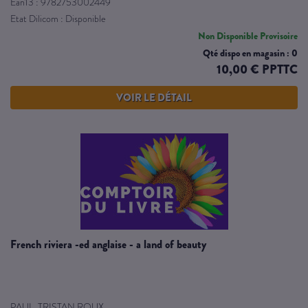
Ean13 : 9782753002449
Etat Dilicom : Disponible
Non Disponible Provisoire
Qté dispo en magasin : 0
10,00 € PPTTC
VOIR LE DÉTAIL
french riviera -ed anglaise - a land of beauty
PAUL, TRISTAN ROUX,