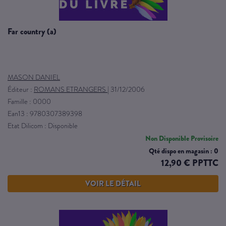
far country (a)
MASON DANIEL
Éditeur :
ROMANS ETRANGERS
|
31/12/2006
Famille : 0000
Ean13 : 9780307389398
Etat Dilicom : Disponible
Non Disponible Provisoire
Qté dispo en magasin : 0
12,90 € PPTTC
VOIR LE DÉTAIL