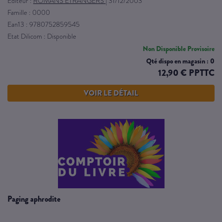
Éditeur :
ROMANS ETRANGERS
|
31/12/2003
Famille : 0000
Ean13 : 9780752859545
Etat Dilicom : Disponible
Non Disponible Provisoire
Qté dispo en magasin : 0
12,90 € PPTTC
VOIR LE DÉTAIL
paging aphrodite