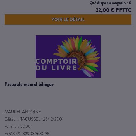
Qté dispo en magasin : 0
22,00 € PPTTC
VOIR LE DÉTAIL
pastorale maurel bilingue
MAUREL ANTOINE
Éditeur :
TACUSSEL
|
26/12/2001
Famille : 0000
Ean13 : 9782903963095