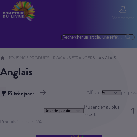
Allez au contenu
Mon com
Mon compte
Basculer la navigation
Rechercher
Reche
TOUS NOS PRODUITS
ROMANS ETRANGERS
ANGLAIS
Anglais
Page
1
Filtrer par
2
3
4
5
Afficher
par page
Vous lisez actuellement la page
Page
Page
Page
Page
Page
Suivant
Plus ancien au plus
récent
Trie
Produits
1
-
50
sur
274