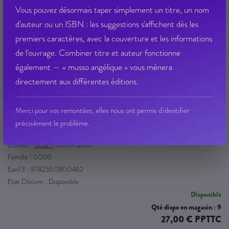
Vous pouvez désormais taper simplement un titre, un nom
d'auteur ou un ISBN : les suggestions s'affichent dès les
premiers caractères, avec la couverture et les informations
de l'ouvrage. Combiner titre et auteur fonctionne
également — « musso angélique » vous mènera
directement aux différentes éditions.
the roads to santiago de compostela (in situ)
Merci pour vos remontées, elles nous ont permis d'identifier
précisément le problème.
ROUX/JULIE
Éditeur :
MSM
|
03/07/2007
Famille : 0000
Ean13 : 9782350800462
Etat Dilicom : Disponible
Disponible
Qté dispo en magasin : 9
27,00 € PPTTC