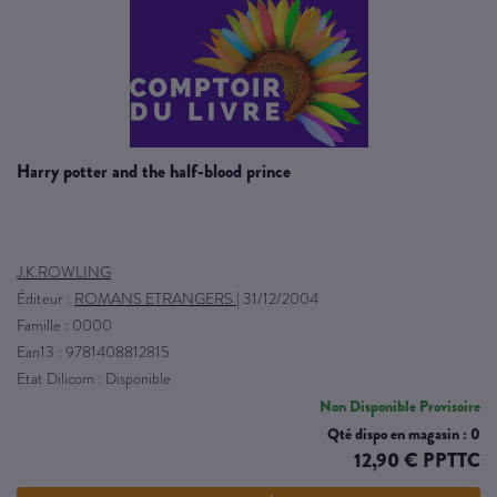
harry potter and the half-blood prince
J.K.ROWLING
Éditeur :
ROMANS ETRANGERS
|
31/12/2004
Famille : 0000
Ean13 : 9781408812815
Etat Dilicom : Disponible
Non Disponible Provisoire
Qté dispo en magasin : 0
12,90 € PPTTC