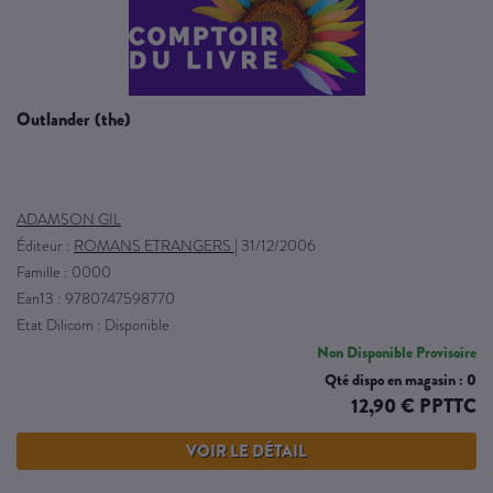
outlander (the)
ADAMSON GIL
Éditeur :
ROMANS ETRANGERS
|
31/12/2006
Famille : 0000
Ean13 : 9780747598770
Etat Dilicom : Disponible
Non Disponible Provisoire
Qté dispo en magasin : 0
12,90 € PPTTC
VOIR LE DÉTAIL