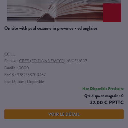
on site with paul cezanne in provence - ed anglaise
COLL
Éditeur :
CRES (EDITIONS EMCG)
|
28/03/2007
Famille : 0000
Ean13 : 9782753700437
Etat Dilicom : Disponible
Non Disponible Provisoire
Qté dispo en magasin : 0
32,00 € PPTTC
VOIR LE DÉTAIL