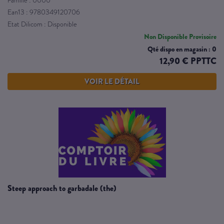
Famille : 0000
Ean13 : 9780349120706
Etat Dilicom : Disponible
Non Disponible Provisoire
Qté dispo en magasin : 0
12,90 € PPTTC
VOIR LE DÉTAIL
steep approach to garbadale (the)