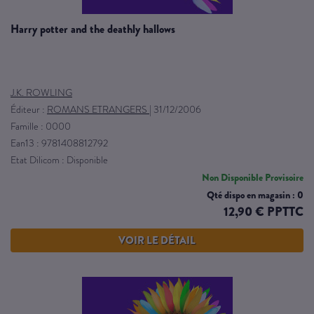
harry potter and the deathly hallows
J.K. ROWLING
Éditeur :
ROMANS ETRANGERS
|
31/12/2006
Famille : 0000
Ean13 : 9781408812792
Etat Dilicom : Disponible
Non Disponible Provisoire
Qté dispo en magasin : 0
12,90 € PPTTC
VOIR LE DÉTAIL