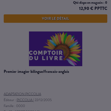
Qté dispo en magasin : 0
12,90 € PPTTC
VOIR LE DÉTAIL
premier imagier bilingue/francais-anglais
ADAPTATION PICCOLIA
Éditeur :
PICCOLIA
|
22/12/2005
Famille : 0000