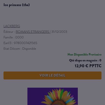
ice princess (the)
LACKBERG
Éditeur :
ROMANS ETRANGERS
|
31/12/2003
Famille : 0000
Ean13 : 9780007421565
Etat Dilicom : Disponible
Non Disponible Provisoire
Qté dispo en magasin : 0
12,90 € PPTTC
VOIR LE DÉTAIL