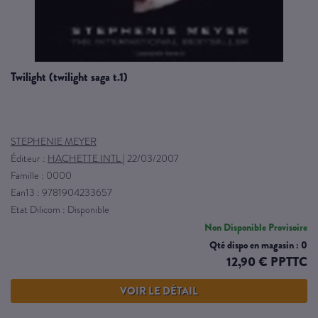
twilight (twilight saga t.1)
STEPHENIE MEYER
Éditeur :
HACHETTE INTL
|
22/03/2007
Famille : 0000
Ean13 : 9781904233657
Etat Dilicom : Disponible
Non Disponible Provisoire
Qté dispo en magasin : 0
12,90 € PPTTC
VOIR LE DÉTAIL