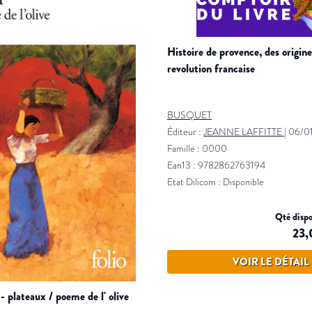
histoire de provence, des origines a la
revolution francaise
BUSQUET
Éditeur :
JEANNE LAFFITTE
|
06/0
Famille : 0000
Ean13 : 9782862763194
Etat Dilicom : Disponible
Qté dispo
23,
VOIR LE DÉTAIL
 - plateaux / poeme de l' olive