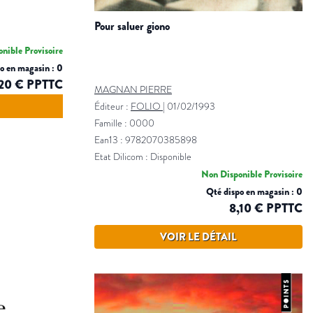
pour saluer giono
nible Provisoire
o en magasin : 0
,20 € PPTTC
MAGNAN PIERRE
Éditeur :
FOLIO
|
01/02/1993
Famille : 0000
Ean13 : 9782070385898
Etat Dilicom : Disponible
Non Disponible Provisoire
Qté dispo en magasin : 0
8,10 € PPTTC
VOIR LE DÉTAIL