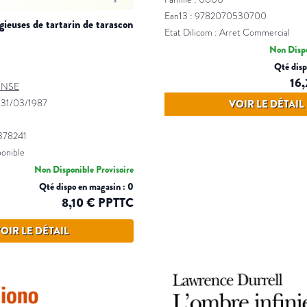
Ean13 : 9782070530700
igieuses de tartarin de tarascon
Etat Dilicom : Arret Commercial
Non Dispo
Qté disp
16
ONSE
|
31/03/1987
VOIR LE DÉTAIL
378241
ponible
Non Disponible Provisoire
Qté dispo en magasin : 0
8,10 € PPTTC
OIR LE DÉTAIL