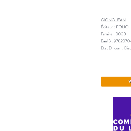
GIONO JEAN
Éditeur :
FOLIO
Famille : 0000
Ean13 : 978207
Etat Dilicom : Dis
V