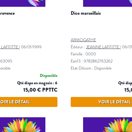
provence
dico marseillais
ARMOGATHE
 LAFFITTE
|
06/01/1999
Éditeur :
JEANNE LAFFITTE
|
06/0
Famille : 0000
2763095
Ean13 : 9782862763262
ponible
Etat Dilicom : Disponible
Disponible
Qté dispo en magasin : 6
Qté disp
15,00 € PPTTC
15
OIR LE DÉTAIL
VOIR LE DÉTAIL