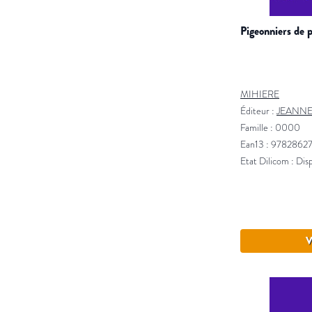
pigeonniers de 
MIHIERE
Éditeur :
JEANNE
Famille : 0000
Ean13 : 978286
Etat Dilicom : Dis
V