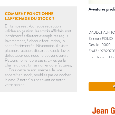
aventures prod
COMMENT FONCTIONNE
L'AFFICHAGE DU STOCK ?
En temps réel. A chaque réception
validée en gestion, les stocks affichés sont
DAUDET ALPH
incrémentés d'autant exemplaires reçus.
Éditeur :
FOLIO
Inversement, à chaque facturation, ils
Famille : 0000
sont décrémentés. Néanmoins, il existe
plusieurs facteurs d'écart de stock: Livres
Ean13 : 9782070
défectueux que nous ne pouvons servir,
Etat Dilicom : Dis
Retours non encore saisis, Livres sur la
chaîne du débit mais non encore facturés,
... Pour cette raison, même si le livre
apparaît en stock, n'oubliez pas de cocher
la case "à noter" ou pas avant de noter
votre panier.
V