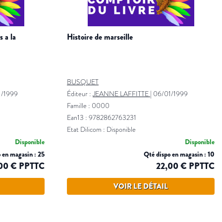
histoire de marseille
BUSQUET
1/1999
Éditeur :
JEANNE LAFFITTE
|
06/01/1999
Famille : 0000
Ean13 : 9782862763231
Etat Dilicom : Disponible
Disponible
Disponible
 en magasin : 25
Qté dispo en magasin : 10
00 € PPTTC
22,00 € PPTTC
VOIR LE DÉTAIL