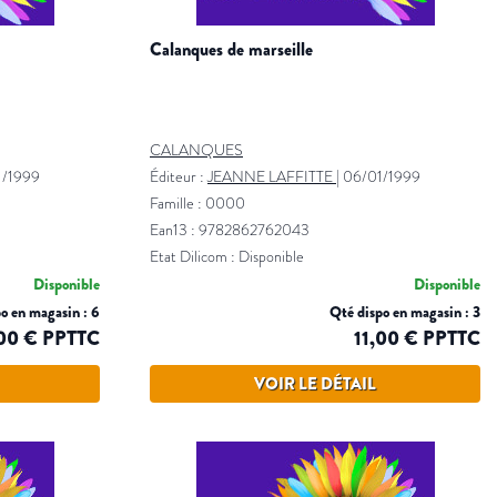
calanques de marseille
CALANQUES
1/1999
Éditeur :
JEANNE LAFFITTE
|
06/01/1999
Famille : 0000
Ean13 : 9782862762043
Etat Dilicom : Disponible
Disponible
Disponible
o en magasin : 6
Qté dispo en magasin : 3
,00 € PPTTC
11,00 € PPTTC
VOIR LE DÉTAIL