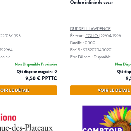
ombre infinie de cesar
DURRELL LAWRENCE
|
22/05/1995
Éditeur :
FOLIO
|
22/04/1996
Famille : 0000
0392964
Ean13 : 9782070400201
ponible
Etat Dilicom : Disponible
Non Disponible Provisoire
Non Dispo
Qté dispo en magasin : 0
Qté disp
9,50 € PPTTC
9,
OIR LE DÉTAIL
VOIR LE DÉTAIL