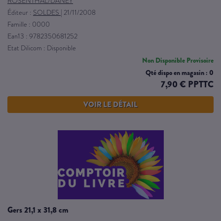
ROSENTHAL/DANEY
Éditeur :
SOLDES
|
21/11/2008
Famille : 0000
Ean13 : 9782350681252
Etat Dilicom : Disponible
Non Disponible Provisoire
Qté dispo en magasin : 0
7,90 € PPTTC
VOIR LE DÉTAIL
gers 21,1 x 31,8 cm