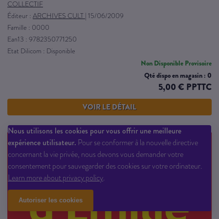
COLLECTIF
Éditeur :
ARCHIVES CULT
|
15/06/2009
Famille : 0000
Ean13 : 9782350771250
Etat Dilicom : Disponible
Non Disponible Provisoire
Qté dispo en magasin : 0
5,00 € PPTTC
VOIR LE DÉTAIL
Nous utilisons les cookies pour vous offrir une meilleure
expérience utilisateur.
Pour se conformer à la nouvelle directive
concernant la vie privée, nous devons vous demander votre
consentement pour sauvegarder des cookies sur votre ordinateur.
Learn more about privacy policy
.
Autoriser les cookies