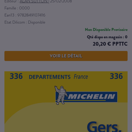
Éditeur :
ALAN SUTTON
|
25/02/2008
Famille : 0000
Ean13 : 9782849107416
Etat Dilicom : Disponible
Non Disponible Provisoire
Qté dispo en magasin : 0
20,20 € PPTTC
VOIR LE DÉTAIL