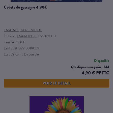
cadets de gascogne 4.90€
LARCADE, VERONIQUE
Éditeur :
EMPREINTE
|
17/10/2000
Famille : 0000
Ean13 : 9782913319059
Etat Dilicom : Disponible
Disponible
Qté dispo en magasin : 244
4,90 € PPTTC
VOIR LE DÉTAIL