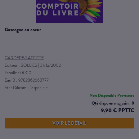
gascogne au coeur
GARDERE/LAFFITTE
Éditeur :
SOLDES
|
31/12/2002
Famille : 0000
Ean13 : 9782862663777
Etat Dilicom : Disponible
Non Disponible Provisoire
Qté dispo en magasin : 0
9,90 € PPTTC
VOIR LE DÉTAIL