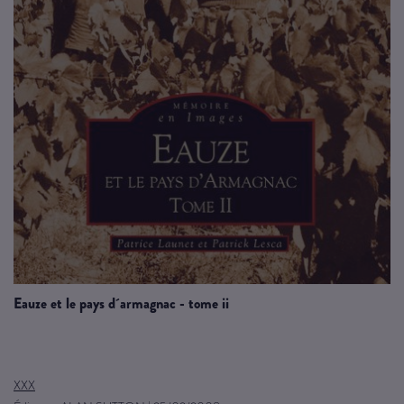
eauze et le pays d´armagnac - tome ii
XXX