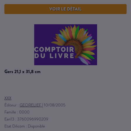
VOIR LE DÉTAIL
gers 21,1 x 31,8 cm
XXX
Éditeur :
GEORELIEF
|
10/08/2005
Famille : 0000
Ean13 : 3760096990209
Etat Dilicom : Disponible