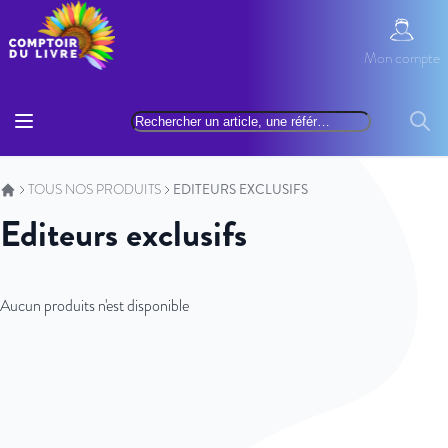
Allez au contenu
Mon com
Mon compte
Basculer la navigation
Rechercher
Reche
TOUS NOS PRODUITS
EDITEURS EXCLUSIFS
Editeurs exclusifs
Aucun produits n'est disponible