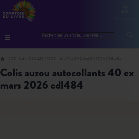
Allez au contenu
Mon com
Mon compte
Basculer la navigation
Rechercher
Reche
COLIS AUZOU AUTOCOLLANTS 40 EX MARS 2026 CDL484
colis auzou autocollants 40 ex
mars 2026 cdl484
Skip to the end of the images gallery
Skip to the beginning of the images gallery