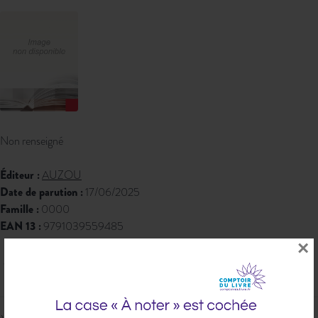
Non renseigné
Éditeur :
AUZOU
Date de parution :
17/06/2025
Famille :
0000
EAN 13 :
9791039559485
×
326,00 € PPTTC