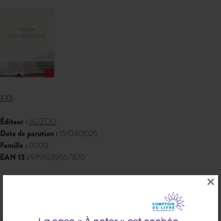
XXX
Éditeur :
AUZOU
Date de parution :
15/04/2025
Famille :
0000
EAN 13 :
9791039557870
310,80 € PPTTC
×