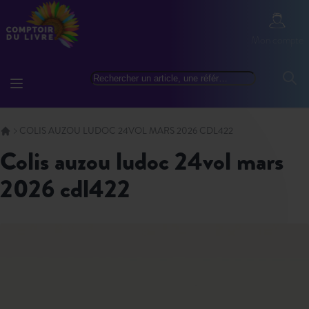
Allez au contenu
Mon com
Mon compte
Basculer la navigation
Rechercher
Reche
COLIS AUZOU LUDOC 24VOL MARS 2026 CDL422
colis auzou ludoc 24vol mars
2026 cdl422
Skip to the end of the images gallery
Skip to the beginning of the images gallery