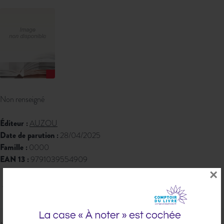
Non renseigné
Éditeur :
AUZOU
Date de parution :
28/04/2025
Famille :
0000
EAN 13 :
9791039554909
×
248,57 € PPTTC