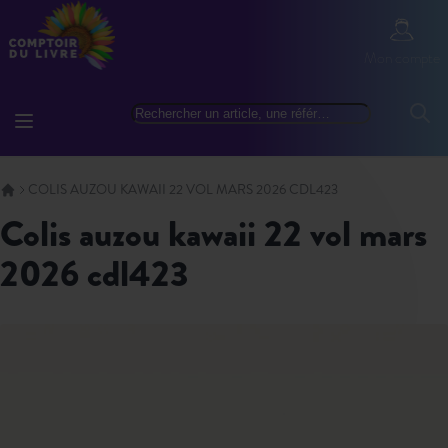
Allez au contenu
Mon com
Mon compte
Basculer la navigation
Rechercher
Reche
COLIS AUZOU KAWAII 22 VOL MARS 2026 CDL423
colis auzou kawaii 22 vol mars
2026 cdl423
Skip to the end of the images gallery
Skip to the beginning of the images gallery