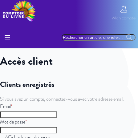
Allez au contenu
Mon com
Mon compte
Basculer la navigation
Rechercher
Reche
Accès client
Clients enregistrés
Si vous avez un compte, connectez-vous avec votre adresse email.
Email
Mot de passe
Afficher le mot de passe