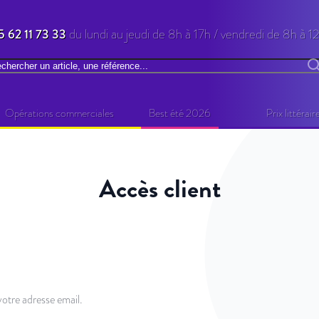
5 62 11 73 33
du lundi au jeudi de 8h à 17h / vendredi de 8h à 1
chercher
R
Opérations commerciales
Best été 2026
Prix littérair
Accès client
otre adresse email.