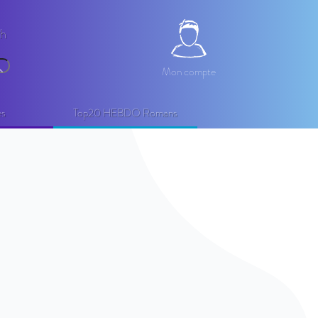
2h
Mon compte
Mon compte
echercher
es
Top20 HEBDO Romans