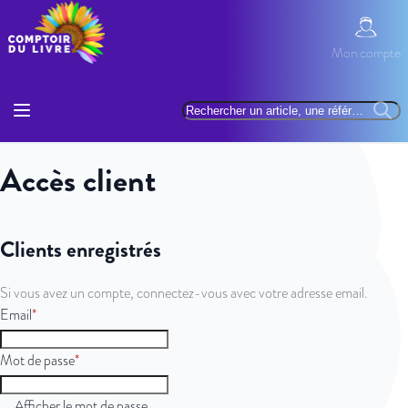
Allez au contenu
Mon com
Mon compte
Basculer la navigation
Rechercher
Reche
Accès client
Clients enregistrés
Si vous avez un compte, connectez-vous avec votre adresse email.
Email
Mot de passe
Afficher le mot de passe