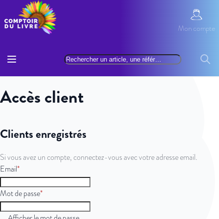
Allez au contenu
Mon com
Mon compte
Basculer la navigation
Rechercher
Reche
Accès client
Clients enregistrés
Si vous avez un compte, connectez-vous avec votre adresse email.
Email
Mot de passe
Afficher le mot de passe