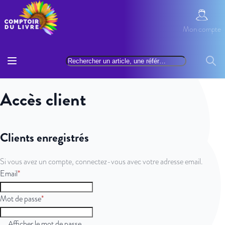
Allez au contenu
Mon com
Mon compte
Basculer la navigation
Rechercher
Reche
Accès client
Clients enregistrés
Si vous avez un compte, connectez-vous avec votre adresse email.
Email
Mot de passe
Afficher le mot de passe