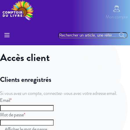
Allez au contenu
Mon com
Mon compte
Basculer la navigation
Rechercher
Reche
Accès client
Clients enregistrés
Si vous avez un compte, connectez-vous avec votre adresse email.
Email
Mot de passe
Afficher le mot de passe