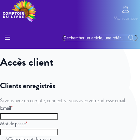
Allez au contenu
Mon com
Mon compte
Basculer la navigation
Rechercher
Reche
Accès client
Clients enregistrés
Si vous avez un compte, connectez-vous avec votre adresse email.
Email
Mot de passe
Afficher le mot de passe