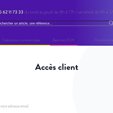
5 62 11 73 33
du lundi au jeudi de 8h à 17h / vendredi de 8h à 1
chercher
R
Opérations commerciales
Best été 2026
Prix littérair
Accès client
otre adresse email.