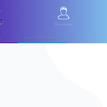
2h
Mon compte
Mon compte
echercher
es
Top20 HEBDO Romans