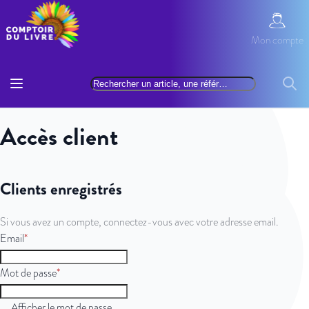
Allez au contenu
Mon com
Mon compte
Basculer la navigation
Rechercher
Reche
Accès client
Clients enregistrés
Si vous avez un compte, connectez-vous avec votre adresse email.
Email
Mot de passe
Afficher le mot de passe