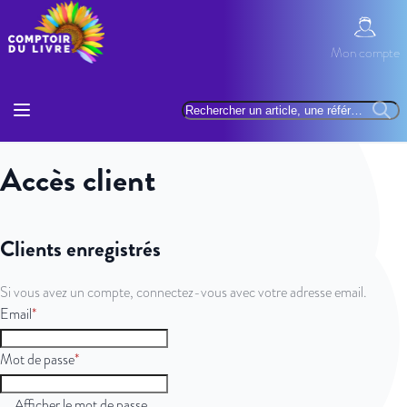
Allez au contenu
Mon com
Mon compte
Basculer la navigation
Rechercher
Reche
Accès client
Clients enregistrés
Si vous avez un compte, connectez-vous avec votre adresse email.
Email
Mot de passe
Afficher le mot de passe